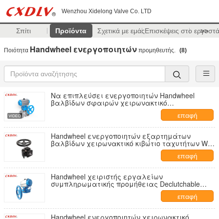
Wenzhou Xidelong Valve Co. LTD
Σπίτι
Προϊόντα
Σχετικά με εμάς
Επισκέψεις στο εργοστ
>>
Handwheel ενεργοποιητών
Ποιότητα
προμηθευτής.
(8)
Να επιπλεύσει ενεργοποιητών Handwheel
βαλβίδων σφαιρών χειρωνακτικό
προσαρμοσμένο συμπληρωματική προμήθεια
επαφή
χρώμα
Handwheel ενεργοποιητών εξαρτημάτων
βαλβίδων χειρωνακτικό κιβώτιο ταχυτήτων W-1
τύπων συμπλεκτών
επαφή
Handwheel χειριστής εργαλείων
συμπληρωματικής προμήθειας Declutchable
ενεργοποιητών για τη βαλβίδα πεταλούδων
επαφή
Handwheel ενεργοποιητών χειρωνακτικό