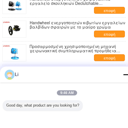
εργαλείο σκουληκιών Declutchable
συμπληρωματικής προμήθειας για τους
επαφή
πνευματικούς ενεργοποιητές
Handwheel ενεργοποιητών κιβωτίων εργαλείων
βαλβίδων σφαιρών με το μαύρο χρώμα
επαφή
Προσαρμοσμένη χρησιμοποιημένη μηχανή
χειρωνακτική συμπληρωματική προμήθεια
εργαλείων σκουληκιών ενεργοποιητών
επαφή
βαλβίδων
Πνευματικό Handwheel ενεργοποιητών με την
τετραγωνική κατώτατη σύνδεση ISO5211
Li
επαφή
Handwheel χειρωνακτικό εργαλείο σκουληκιών
9:46 AM
συμπληρωματικής προμήθειας ενεργοποιητών
βαλβίδων ελέγχου για τη βαλβίδα στροφής
Good day, what product are you looking for?
επαφή
τετάρτων
Γλώσσα αλλαγής