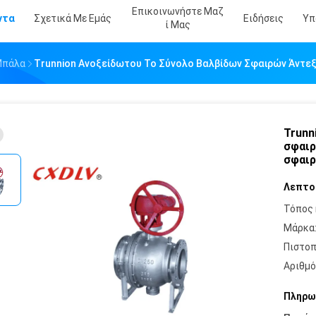
Επικοινωνήστε Μαζ
ντα
Σχετικά Με Εμάς
Ειδήσεις
Υπ
Ί Μας
Μπάλα
Trunnion Ανοξείδωτου Το Σύνολο Βαλβίδων Σφαιρών Άντεξ
Trunn
σφαιρ
σφαιρ
Λεπτο
Τόπος 
Μάρκα
Πιστοπ
Αριθμό
Πληρω