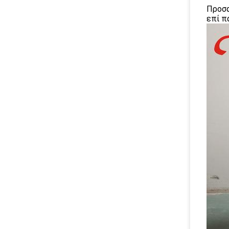
Προσα
επί π