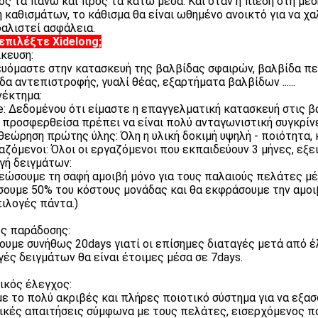
ος τα πάνω και προς τα κάτω μέσα. Και όταν η πίεση στη μέσ
η καθισμάτων, το κάθισμα θα είναι ωθημένο ανοικτό για να χ
αλιστεί ασφάλεια.
 επιλέξτε Xidelong;
ίκευση:
ευόμαστε στην κατασκευή της βαλβίδας σφαιρών, βαλβίδα π
δα αντεπιστροφής, γυαλί θέας, εξαρτήματα βαλβίδων ......
έκτημα:
ce: Δεδομένου ότι είμαστε η επαγγελματική κατασκευή στις 
ή προσφερθείσα πρέπει να είναι πολύ ανταγωνιστική συγκρίνε
ιθεώρηση πρώτης ύλης: Όλη η υλική δοκιμή υψηλή - ποιότητα
γαζόμενοι: Όλοι οι εργαζόμενοι που εκπαιδεύουν 3 μήνες, εξ
γή δειγμάτων:
εώσουμε τη σαφή αμοιβή μόνο για τους παλαιούς πελάτες μέσ
ουμε 50% του κόστους μονάδας και θα εκφράσουμε την αμοιβ
πιλογές πάντα.)
ς παράδοσης:
ουμε συνήθως 20days γιατί οι επίσημες διαταγές μετά από 
γές δειγμάτων θα είναι έτοιμες μέσα σε 7days.
ικός έλεγχος:
ε το πολύ ακριβές και πλήρες ποιοτικό σύστημα για να εξασ
ικές απαιτήσεις σύμφωνα με τους πελάτες, εισερχόμενος πο