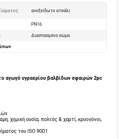
 Σώματος:
ανοξείδωτο ατσάλι
PN16
:
Διασπασμένο σώμα
τύπων
το αγωγό υγραερίου βαλβίδων σφαιρών 2pc
χλών
μη, χημική ουσία, πολτός & χαρτί, κρυογόνοι,
ήματος του ISO 9001