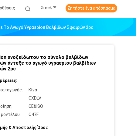
Greek
οθέσεις
Ζητήστε ένα απόσπασμα
ε Το Αγωγό Υγραερίου Βαλβίδων Σφαιρών 2pc
ion ανοξείδωτου το σύνολο βαλβίδων
ών άντεξε το αγωγό υγραερίου βαλβίδων
ών 2pc
μέρειες:
καταγωγής:
Κίνα
:
CXDLV
οίηση:
CE&ISO
 μοντέλου:
Q47F
μής & Αποστολής Όροι: