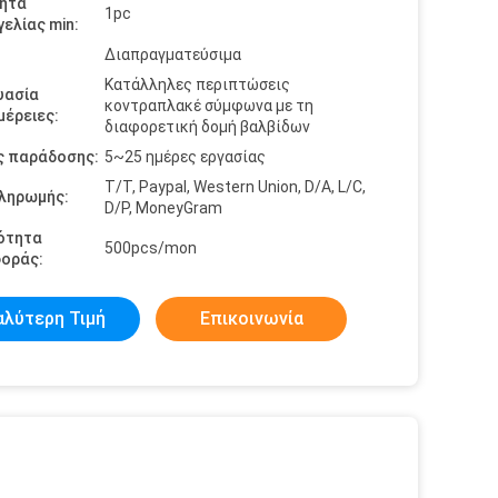
ητα
1pc
ελίας min:
Διαπραγματεύσιμα
Κατάλληλες περιπτώσεις
υασία
κοντραπλακέ σύμφωνα με τη
έρειες:
διαφορετική δομή βαλβίδων
ς παράδοσης:
5~25 ημέρες εργασίας
T/T, Paypal, Western Union, D/A, L/C,
πληρωμής:
D/P, MoneyGram
ότητα
500pcs/mon
οράς:
αλύτερη Τιμή
Επικοινωνία