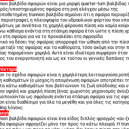
nnion βαλβίδα σφαιρών είναι μια μορφή quarter-turn βαλβίδας
ρός/υποστηριγμένος σφαίρα στη ροή ελέγχου μέσω της.
οποθετημένη trunnion βαλβίδα σημαίνει ότι η σφαίρα περιορ
α περιστραφεί, η πλειοψηφία του υδραυλικού φορτίου που υπ
μάτων, με συνέπεια τη χαμηλή φέρουσα πίεση και καμία κούρ
νω κάθισμα ενάντια στη στάσιμη σφαίρα έτσι ώστε η πίεση 
 στη σφαίρα για να το προκαλέσει στη σφραγίδα.
ικό να δέσει της σφαίρας απορροφά την ώθηση από την πίε
 μεταξύ της σφαίρας και τα καθίσματα, τόσο ακόμη και στην
ίας παραμένουν χαμηλά. Αυτό είναι ιδιαίτερα συμφέρον όταν
ος του ενεργοποιητή και ως εκ τούτου οι γενικές δαπάνες 
νέκτημα
ion το σχέδιο σφαιρών είναι η χαμηλότερη λειτουργούσα ροπή
η καθισμάτων (ο μίσχος/η απομόνωση σφαιρών αποτρέπει τ
τα κάτω καθισμάτων που βελτιώνουν τη ζωή απόδοσης και υ
την υψηλή και χαμηλή πίεση (ένας χωριστός μηχανισμός άνοι
μοποιούνται ως σφράγιση ενάντια στάσιμη σφαίρα για τις εφα
ion είναι διαθέσιμο για όλα τα μεγέθη και για όλες τις κατηγ
ling λόγους.
μογή
nnion βαλβίδα σφαιρών είναι ένα είδος διπλός-φραγμός-και-
δα σφαιρών σφραγίζει μόνο την προς τα κάτω πλευρά. Η trun