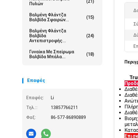
(21)
Πυλών
Δ
Βαλμένη Φλάντζα
(15)
Βαλβίδα Σφαιρών...
Σ
Βαλμένη Φλάντζα
Δ
Βαλβίδα
(24)
Αντεπιστροφής...
Ε
Γυναίκα Με Σπείρωμα
(18)
Βαλβίδα Μπάλα...
Περιγ
Tru
Επαφές
Προδ
Διαθέ
Διαθέ
Επαφές:
Li
Ανώτε
Πλήρη
Τηλ.::
13857766211
Διαθέ
Φαξ:
86-577-86890889
Βιομη
μεταλ
Κατασ
Επισ