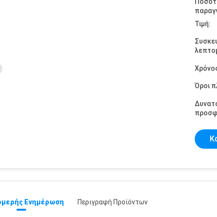
Ποσότ
παραγγ
Τιμή:
Συσκε
λεπτομ
Χρόνο
Όροι 
Δυνατ
προσφ
Κ
μερής Ενημέρωση
Περιγραφή Προϊόντων