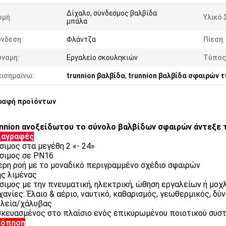
Δίχαλο, σύνδεσμος βαλβίδα
ομή:
Υλικό
μπάλα
ύνδεση:
Φλάντζα
Πίεση:
ύναμη:
Εργαλείο σκουληκιών
Τύπος
πισημαίνω:
trunnion βαλβίδα
,
trunnion βαλβίδα σφαιρών 
ραφή προϊόντων
nnion ανοξείδωτου το σύνολο βαλβίδων σφαιρών άντεξε 
ιαγραφές
σιμος στα μεγέθη 2 «- 24»
σιμος σε PN16
ρη ροή με το μοναδικό περιγραμμένο σχέδιο σφαιρών
ς λιμένας
σιμος με την πνευματική, ηλεκτρική, ώθηση εργαλείων ή μο
χανίες: Έλαιο & αέριο, ναυτικό, καθαρισμός, γεωθερμικός, δύνα
λεία/χάλυβας
κευασμένος στο πλαίσιο ενός επικυρωμένου ποιοτικού συστ
κόπηση