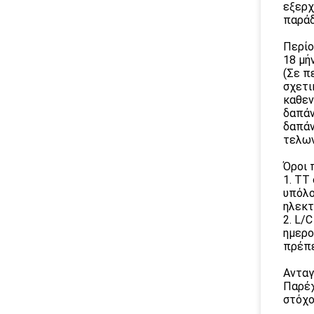
εξερχ
παράδ
Περίο
18 μή
(Σε π
σχετι
καθεν
δαπάν
δαπάν
τελων
Όροι 
1. TT
υπόλο
ηλεκτ
2. L/
ημερο
πρέπε
Ανταγ
Παρέχ
στόχο