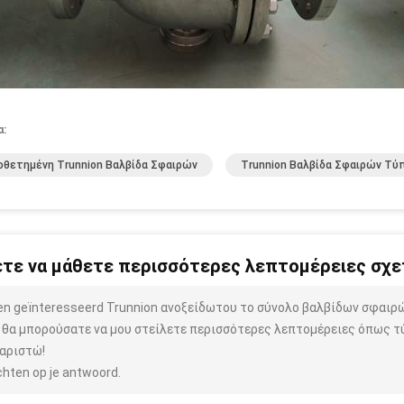
α:
θετημένη Trunnion Βαλβίδα Σφαιρών
Trunnion Βαλβίδα Σφαιρών Τύ
τε να μάθετε περισσότερες λεπτομέρειες σχετ
ben geïnteresseerd Trunnion ανοξείδωτου το σύνολο βαλβίδων σφαι
 θα μπορούσατε να μου στείλετε περισσότερες λεπτομέρειες όπως τύπ
αριστώ!
hten op je antwoord.