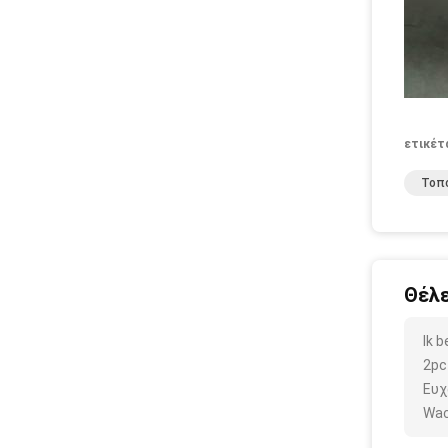
ετικέτ
Τοπο
Θέλε
Ik 
2pc
Ευχ
Wac