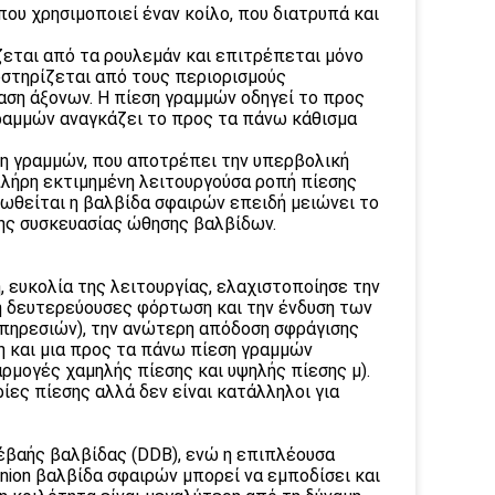
 που χρησιμοποιεί έναν κοίλο, που διατρυπά και
ίζεται από τα ρουλεμάν και επιτρέπεται μόνο
οστηρίζεται από τους περιορισμούς
αση άξονων. Η πίεση γραμμών οδηγεί το προς
γραμμών αναγκάζει το προς τα πάνω κάθισμα
ση γραμμών, που αποτρέπει την υπερβολική
 πλήρη εκτιμημένη λειτουργούσα ροπή πίεσης
 ωθείται η βαλβίδα σφαιρών επειδή μειώνει το
της συσκευασίας ώθησης βαλβίδων.
, ευκολία της λειτουργίας, ελαχιστοποίησε την
η δευτερεύουσες φόρτωση και την ένδυση των
πηρεσιών), την ανώτερη απόδοση σφράγισης
ξη και μια προς τα πάνω πίεση γραμμών
ρμογές χαμηλής πίεσης και υψηλής πίεσης μ).
ορίες πίεσης αλλά δεν είναι κατάλληλοι για
ξέβαής βαλβίδας (DDB), ενώ η επιπλέουσα
nion βαλβίδα σφαιρών μπορεί να εμποδίσει και