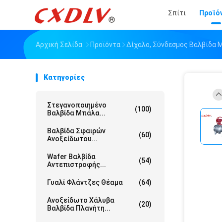
Σπίτι
Προϊό
Αρχική Σελίδα
Προϊόντα
Δίχαλο, Σύνδεσμος Βαλβίδα 
Κατηγορίες
Στεγανοποιημένο
(100)
Βαλβίδα Μπάλα...
Βαλβίδα Σφαιρών
(60)
Ανοξείδωτου...
Wafer Βαλβίδα
(54)
Αντεπιστροφής...
Γυαλί Φλάντζες Θέαμα
(64)
Ανοξείδωτο Χάλυβα
(20)
Βαλβίδα Πλανήτη...