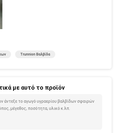
πων
Trunnion Βαλβίδα
ικά με αυτό το προϊόν
ρών άντεξε το αγωγό υγραερίου βαλβίδων σφαιρών
ος, μέγεθος, ποσότητα, υλικό κ.λπ.