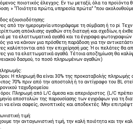
όμενος ποιοτικός έλεγχος. Εν τω μεταξύ, όλα τα προϊόντα 
οση. » “Ποιότητα πρώτα, υπηρεσία πρώτα” “που ακολουθούμε
δος εξουσιοδότησης:
νες από την ημερομηνία υπογράψαμε τη σύμβαση ή το pi. Τεχν
ερίπτωση απόκλισης αγαθών στη διαταγή και σχεδίων, η έ
κά με τα ελαττωματικά αγαθά και τα έγγραφα φωτογραφιών
ός για να κάνουν μια πρόσθετη παράδοση για την αντικατάσ
ες καλύπτονται από την επιχείρησή μας. Ή οι πελάτες θα απ
ες για τα ελαττωματικά αγαθά. Τέτοια αποζημίωση θα καλύψ
ειακού δασμού, το ποσό πληρωμένων αγαθών.)
πληρωμής:
 όροι: Η πληρωμή θα είναι 30% της προκαταβολής πληρωμής 
ιπος 70% πριν από την αποστολή ή το αντίγραφο του BL στεί
ρονικού ταχυδρομείου.
C όροι: Πληρωμή από L/C άμεσα και απεριόριστος. (L/C πρέπε
μηνία αποστολών της παρουσίασης των εγγράφων για τη δια
ι να είναι σαφείς, συνοπτικές και αποδεκτές. Μην επιτρέψτε
ωνιστική τιμή:
ουμε την ανταγωνιστική τιμή, την καλή ποιότητα και την καλ
.