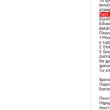
τα πρ
άνοιξ
εξασφ
Γιατί
Εξειδ
Ειδικ
βαλβί
Πλεον
1.Pri
η τιμ
2. Επ
3. Ερ
Διατα
Θα χρ
χρεώσ
τις ε
Χρόνο
Παίρν
διατα
Ποιοτ
Πήραμ
ποιοτ