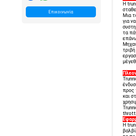
Η tru
σταθε
Επικοινωνία
Μια τ
για ν
συστη
τα πά
επάνω
Μηχαν
τριβή
εργασ
μέγεθ
Πλεο
Trunn
ένδυσ
προς 
και σ
χρησι
Trunn
thrott
Εφαρ
Η tru
βαλβί