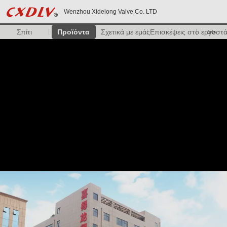
Wenzhou Xidelong Valve Co. LTD
Σπίτι
Προϊόντα
Σχετικά με εμάς
Επισκέψεις στο εργοστ
>>