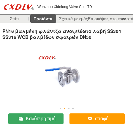
Wenzhou Xidelong Valve Co. LTD
Σπίτι
Προϊόντα
Σχετικά με εμάς
Επισκέψεις στο εργοστ
>>
PN16 βαλμένη φλάντζα ανοξείδωτο λαβή SS304
SS316 WCB βαλβίδων σφαιρών DN50
Καλύτερη τιμή
επαφή