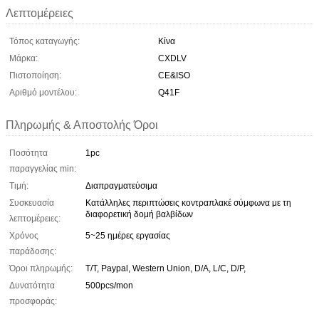
Λεπτομέρειες
Τόπος καταγωγής:
Κίνα
Μάρκα:
CXDLV
Πιστοποίηση:
CE&ISO
Αριθμό μοντέλου:
Q41F
Πληρωμής & Αποστολής Όροι
Ποσότητα
1pc
παραγγελίας min:
Τιμή:
Διαπραγματεύσιμα
Συσκευασία
Κατάλληλες περιπτώσεις κοντραπλακέ σύμφωνα με τη
διαφορετική δομή βαλβίδων
λεπτομέρειες:
Χρόνος
5~25 ημέρες εργασίας
παράδοσης:
Όροι πληρωμής:
T/T, Paypal, Western Union, D/A, L/C, D/P,
Δυνατότητα
500pcs/mon
προσφοράς: