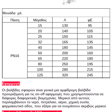
Μονάδα: χιλ.
Πίεση
Μέγεθος
Λ
φE
15
130
95
20
140
105
25
150
115
32
165
135
40
180
145
50
200
160
PN16
65
220
180
80
250
195
100
280
215
125
320
245
150
360
280
Εφαρμογή
200
400
335
Οι βαλβίδες σφαιρών είναι γενικά μια αμφίδρομη βαλβίδα
προοριζόμενη για τις on-off εφαρμογές που χρησιμοποιούνται σε
διάφορες διαφορετικές βιομηχανίες. Μερικοί από αυτούς
περιλαμβάνουν το νερό, πετρέλαιο, αέριο, χημική ουσία,
φαρμακευτικό είδος, που εξάγει για να ονομάσουν ακριβώς μερικοί.