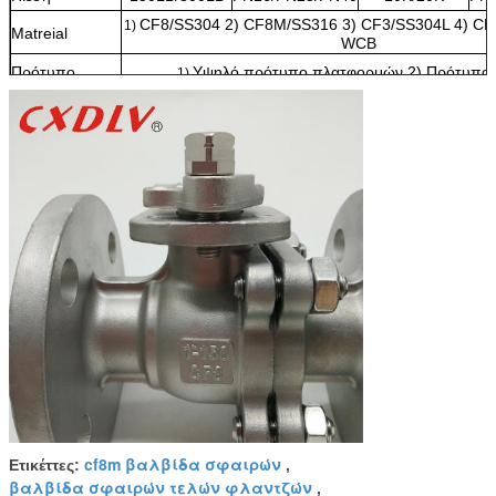
CF8/SS304 2) CF8M/SS316 3) CF3/SS304L 4) CF
1)
Matreial
WCB
Πρότυπο
Υψηλό πρότυπο πλατφορμών 2) Πρότυπο
1)
cf8m βαλβίδα σφαιρών
Ετικέττες:
,
βαλβίδα σφαιρών τελών φλαντζών
,