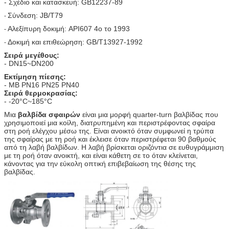
- Σχέδιο και κατασκευή: GB12237-89
Σύνδεση: JB/T79
-
Αλεξίπυρη δοκιμή: API607 4ο το 1993
-
Δοκιμή και επιθεώρηση: GB/T13927-1992
-
Σειρά μεγέθους:
- DN15~DN200
Εκτίμηση πίεσης:
- ΜΒ PN16 PN25 PN40
Σειρά θερμοκρασίας:
- -20°C~185°C
Μια
βαλβίδα σφαιρών
είναι μια μορφή quarter-turn βαλβίδας που
χρησιμοποιεί μια κοίλη, διατρυπημένη και περιστρέφοντας σφαίρα
στη ροή ελέγχου μέσω της. Είναι ανοικτό όταν συμφωνεί η τρύπα
της σφαίρας με τη ροή και έκλεισε όταν περιστρέφεται 90 βαθμούς
από τη λαβή βαλβίδων. Η λαβή βρίσκεται οριζόντια σε ευθυγράμμιση
με τη ροή όταν ανοικτή, και είναι κάθετη σε το όταν κλείνεται,
κάνοντας για την εύκολη οπτική επιβεβαίωση της θέσης της
βαλβίδας.