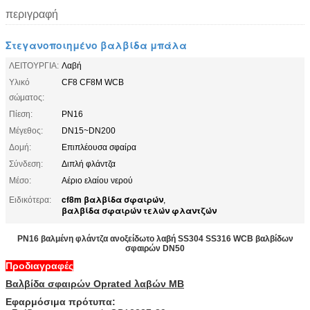
περιγραφή
Στεγανοποιημένο βαλβίδα μπάλα
ΛΕΙΤΟΥΡΓΙΑ:
Λαβή
Υλικό
CF8 CF8M WCB
σώματος:
Πίεση:
PN16
Μέγεθος:
DN15~DN200
Δομή:
Επιπλέουσα σφαίρα
Σύνδεση:
Διπλή φλάντζα
Μέσο:
Αέριο ελαίου νερού
cf8m βαλβίδα σφαιρών
Ειδικότερα:
,
βαλβίδα σφαιρών τελών φλαντζών
PN16 βαλμένη φλάντζα ανοξείδωτο λαβή SS304 SS316 WCB βαλβίδων
σφαιρών DN50
Προδιαγραφές
Βαλβίδα σφαιρών Oprated λαβών ΜΒ
Εφαρμόσιμα πρότυπα: