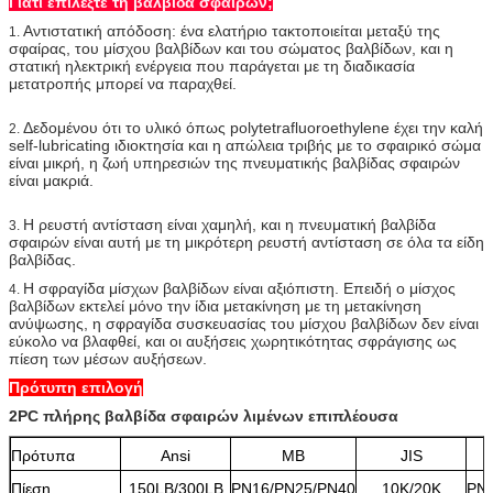
Γιατί επιλέξτε τη βαλβίδα σφαιρών;
Αντιστατική απόδοση: ένα ελατήριο τακτοποιείται μεταξύ της
1.
σφαίρας, του μίσχου βαλβίδων και του σώματος βαλβίδων, και η
στατική ηλεκτρική ενέργεια που παράγεται με τη διαδικασία
μετατροπής μπορεί να παραχθεί.
Δεδομένου ότι το υλικό όπως polytetrafluoroethylene έχει την καλή
2.
self-lubricating ιδιοκτησία και η απώλεια τριβής με το σφαιρικό σώμα
είναι μικρή, η ζωή υπηρεσιών της πνευματικής βαλβίδας σφαιρών
είναι μακριά.
Η ρευστή αντίσταση είναι χαμηλή, και η πνευματική βαλβίδα
3.
σφαιρών είναι αυτή με τη μικρότερη ρευστή αντίσταση σε όλα τα είδη
βαλβίδας.
Η σφραγίδα μίσχων βαλβίδων είναι αξιόπιστη. Επειδή ο μίσχος
4.
βαλβίδων εκτελεί μόνο την ίδια μετακίνηση με τη μετακίνηση
ανύψωσης, η σφραγίδα συσκευασίας του μίσχου βαλβίδων δεν είναι
εύκολο να βλαφθεί, και οι αυξήσεις χωρητικότητας σφράγισης ως
πίεση των μέσων αυξήσεων.
Πρότυπη επιλογή
2PC πλήρης βαλβίδα σφαιρών λιμένων επιπλέουσα
Πρότυπα
Ansi
ΜΒ
JIS
Πίεση
150LB/300LB
PN16/PN25/PN40
10K/20K
PN