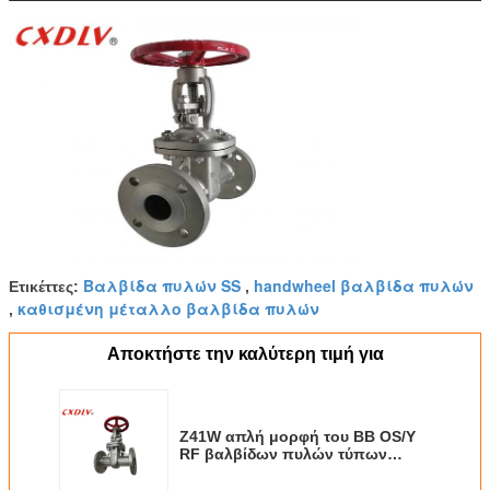
Βαλβίδα πυλών SS
handwheel βαλβίδα πυλών
Ετικέττες:
,
καθισμένη μέταλλο βαλβίδα πυλών
,
Αποκτήστε την καλύτερη τιμή για
Z41W απλή μορφή του BB OS/Y
RF βαλβίδων πυλών τύπων
φλαντζών χάλυβα ρίψης με τη
ρόδα χεριών