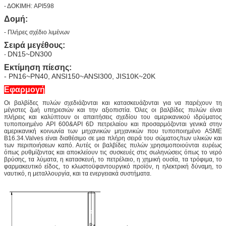
- ΔΟΚΙΜΗ: API598
Δομή:
- Πλήρες σχέδιο λιμένων
Σειρά μεγέθους:
DN15~DN300
-
Εκτίμηση πίεσης:
- PN16~PN40, ANSI150~ANSI300, JIS10K~20K
Εφαρμογή
Οι βαλβίδες πυλών σχεδιάζονται και κατασκευάζονται για να παρέχουν τη
μέγιστες ζωή υπηρεσιών και την αξιοπιστία. Όλες οι βαλβίδες πυλών είναι
πλήρεις και καλύπτουν οι απαιτήσεις σχεδίου του αμερικανικού ιδρύματος
τυποποιημένο API 600&API 6D πετρελαίου και προσαρμόζονται γενικά στην
αμερικανική κοινωνία των μηχανικών μηχανικών που τυποποιημένο ASME
B16.34.Valves είναι διαθέσιμο σε μια πλήρη σειρά του σώματος/των υλικών και
των περιποιήσεων καπό. Αυτές οι βαλβίδες πυλών χρησιμοποιούνται ευρέως
όπως ρυθμίζοντας και αποκλείουν τις συσκευές στις σωληνώσεις όπως το νερό
βρύσης, τα λύματα, η κατασκευή, το πετρέλαιο, η χημική ουσία, τα τρόφιμα, το
φαρμακευτικό είδος, το κλωστοϋφαντουργικό προϊόν, η ηλεκτρική δύναμη, το
ναυτικό, η μεταλλουργία, και τα ενεργειακά συστήματα.