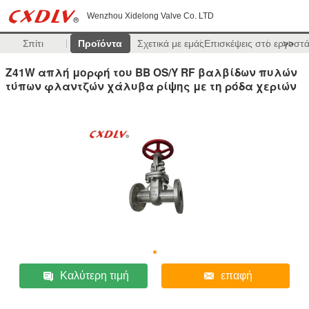
Wenzhou Xidelong Valve Co. LTD
Σπίτι
Προϊόντα
Σχετικά με εμάς
Επισκέψεις στο εργοστ
>>
Z41W απλή μορφή του BB OS/Y RF βαλβίδων πυλών
τύπων φλαντζών χάλυβα ρίψης με τη ρόδα χεριών
Καλύτερη τιμή
επαφή