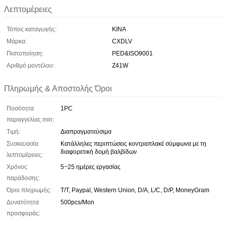
Λεπτομέρειες
Τόπος καταγωγής:
ΚΙΝΑ
Μάρκα:
CXDLV
Πιστοποίηση:
PED&ISO9001
Αριθμό μοντέλου:
Z41W
Πληρωμής & Αποστολής Όροι
Ποσότητα
1PC
παραγγελίας min:
Τιμή:
Διαπραγματεύσιμα
Συσκευασία
Κατάλληλες περιπτώσεις κοντραπλακέ σύμφωνα με τη
διαφορετική δομή βαλβίδων
λεπτομέρειες:
Χρόνος
5~25 ημέρες εργασίας
παράδοσης:
Όροι πληρωμής:
T/T, Paypal, Western Union, D/A, L/C, D/P, MoneyGram
Δυνατότητα
500pcs/Mon
προσφοράς: