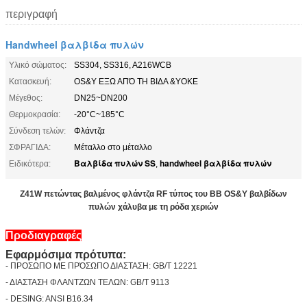
περιγραφή
Handwheel βαλβίδα πυλών
Υλικό σώματος:
SS304, SS316, A216WCB
Κατασκευή:
OS&Y ΕΞΩ ΑΠΌ ΤΗ ΒΙΔΑ &YOKE
Μέγεθος:
DN25~DN200
Θερμοκρασία:
-20°C~185°C
Σύνδεση τελών:
Φλάντζα
ΣΦΡΑΓΙΔΑ:
Μέταλλο στο μέταλλο
Βαλβίδα πυλών SS
handwheel βαλβίδα πυλών
Ειδικότερα:
,
Z41W πετώντας βαλμένος φλάντζα RF τύπος του BB OS&Y βαλβίδων
πυλών χάλυβα με τη ρόδα χεριών
Προδιαγραφές
Εφαρμόσιμα πρότυπα:
- ΠΡΟΣΩΠΟ ΜΕ ΠΡΌΣΩΠΟ ΔΙΑΣΤΑΣΗ: GB/T 12221
- ΔΙΑΣΤΑΣΗ ΦΛΑΝΤΖΩΝ ΤΕΛΩΝ: GB/T 9113
- DESING: ANSI B16.34