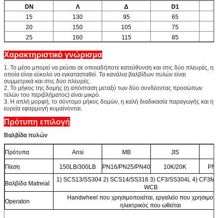
DN
Λ
Δ
D1
15
130
95
65
20
150
105
75
25
160
115
85
Χαρακτηριστικό γνώρισμα
1. Το μέσο μπορεί να ρεύσει σε οποιαδήποτε κατεύθυνση και στις δύο πλευρές, η
οποία είναι εύκολο να εγκατασταθεί. Τα κανάλια βαλβίδων πυλών είναι
συμμετρικά και στις δύο πλευρές.
2. Το μήκος της δομής (η απόσταση μεταξύ των δύο συνδέοντας προσώπων
τελών του περιβλήματος) είναι μικρό.
3. Η απλή μορφή, το σύντομο μήκος δομών, η καλή διαδικασία παραγωγής και η
ευρεία εφαρμογή κυμαίνονται.
Πρότυπη επιλογή
Βαλβίδα πυλών
Πρότυπα
Ansi
ΜΒ
JIS
Πίεση
150LB/300LB
PN16/PN25/PN40
10K/20K
PN
1) SCS13/SS304 2) SCS14/SS316 3) CF3/SS304L 4) CF3M/
Βαλβίδα Matreial
WCB
Handwheel που χρησιμοποιείται, εργαλείο που χρησιμοποι
Operaton
ηλεκτρικός που ωθείται