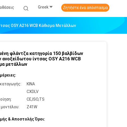
Greek
οθέσεις
Ζητήστε ένα απόσπασμα
Ίντσας OSY A216 WCB Κάθισμα Μετάλλων
μένη φλάντζα κατηγορία 150 βαλβίδων
 ανοξείδωτου ίντσας OSY A216 WCB
μα μετάλλων
μέρειες:
καταγωγής:
ΚΙΝΑ
:
CXDLV
οίηση:
CE,ISO,TS
 μοντέλου:
Z41W
μής & Αποστολής Όροι: