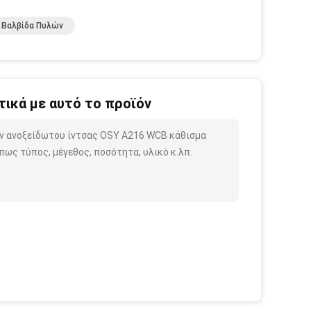
 Βαλβίδα Πυλών
ικά με αυτό το προϊόν
ών ανοξείδωτου ίντσας OSY A216 WCB κάθισμα
ως τύπος, μέγεθος, ποσότητα, υλικό κ.λπ.