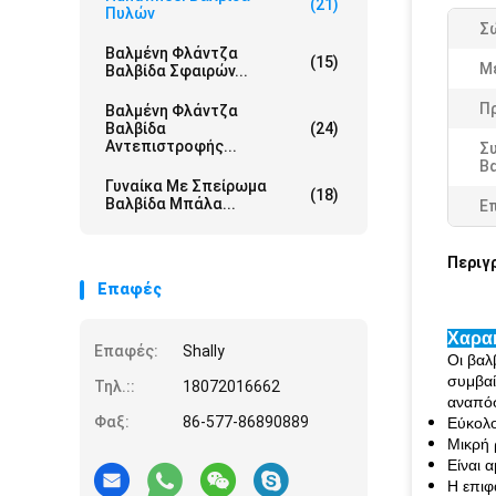
(21)
Πυλών
Σ
Βαλμένη Φλάντζα
(15)
Μ
Βαλβίδα Σφαιρών...
Π
Βαλμένη Φλάντζα
Βαλβίδα
(24)
Αντεπιστροφής...
Σ
Β
Γυναίκα Με Σπείρωμα
(18)
Βαλβίδα Μπάλα...
Ε
Περιγ
Επαφές
Χαρα
Επαφές:
Shally
Οι βαλ
συμβαί
Τηλ.::
18072016662
αναπόσ
Φαξ:
86-577-86890889
Εύκολος
Μικρή 
Είναι 
Η επιφ