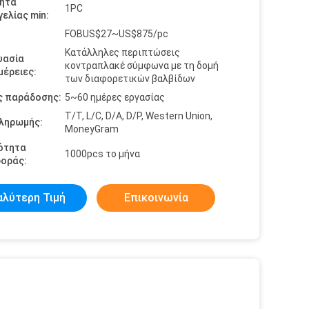
ητα
1PC
ελίας min:
FOBUS$27~US$875/pc
Κατάλληλες περιπτώσεις
υασία
κοντραπλακέ σύμφωνα με τη δομή
έρειες:
των διαφορετικών βαλβίδων
ς παράδοσης:
5~60 ημέρες εργασίας
T/T, L/C, D/A, D/P, Western Union,
πληρωμής:
MoneyGram
ότητα
1000pcs το μήνα
οράς:
αλύτερη Τιμή
Επικοινωνία