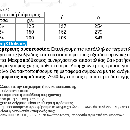
 χιλ.)
μαστική διάμετρος
δ
Δ
ντσα
χιλ.
5»
125
127
254
6»
150
152
279
8»
200
203
343
ng&Delivery
ομέρειες συσκευασίας
: Επιλέγουμε τις κατάλληλες περιπτ
ρετικές βαλβίδες και τακτοποιούμε τους εξειδικευμένους 
α. Μακροπρόθεσμος συνεργάστηκε αποστολέας θα κρατήσει 
ορά για μας χωρίς καθυστέρηση. Υπάρχουν τρεις τρόποι για
αίνο. Θα τακτοποιήσουμε τη μεταφορά σύμφωνα με τις ανάγ
ομέρειες παράδοσης
: 7~40days σε σας η ποσότητα διαταγής
λλάσσετε την επιχείρηση ή τον κατασκευαστή;
στε ένα εργοστάσιο.
 καιρό είναι η παράδοσή σας χρόνος;
ωνα με τη διαταγή, 7~60days.
χετε τα δείγματα; είναι ελεύθερο ή πρόσθετο;
 θα μπορούσαμε να προσφέρουμε το δείγμα χρεώνουμε δωρεάν αλλά δεν πληρώνουμε
 είναι η διαδικασία καταβολής σας;
ent=1000USD<>, 30% T/T εκ των προτέρων, ισορροπία πριν από την αποστολή.
α: