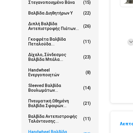
Στεγανοποιημένο Βάνα
(15)
Βαλβίδα Διηθητήρων Υ
(22)
Διπλή Βαλβίδα
(26)
Αντεπιστροφής Πιάτων...
Γκοφρέτα Βαλβίδα
(11)
Πεταλούδα...
Δίχαλο, Σύνδεσμος
(23)
Βαλβίδα Μπάλα...
Handwheel
(8)
Ενεργοποιητών
Sleeved Βαλβίδα
(14)
Βουλωμάτων...
Πνευματική Ωθημένη
(21)
Βαλβίδα Σφαιρών...
Βαλβίδα Αντεπιστροφής
(11)
Ταλάντευσης...
Λεπτο
Handwheel Βαλβίδα