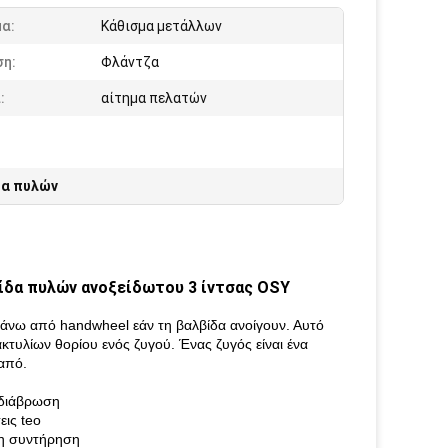
α:
Κάθισμα μετάλλων
ση:
Φλάντζα
:
αίτημα πελατών
δα πυλών
ίδα πυλών ανοξείδωτου 3 ίντσας OSY
άνω από handwheel εάν τη βαλβίδα ανοίγουν. Αυτό
κτυλίων θορίου ενός ζυγού. Ένας ζυγός είναι ένα
από.
 διάβρωση
ις teo
 τη συντήρηση