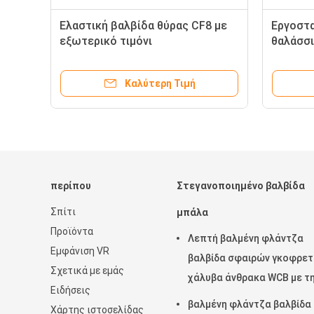
ας πώληση
Válvula de compuerta de acero al
Sm
άντζες
carbono industrial con vástago
wit
δας
oculto, que presenta una
Val
σκάφη.
construcción robusta y un control
Con
μή
Καλύτερη Τιμή
λβίδες
de flujo preciso para diversos
Βαλβίδες
sistemas de tuberías
ωτο
περίπου
Στεγανοποιημένο βαλβίδα
Σπίτι
μπάλα
Προϊόντα
Λεπτή βαλμένη φλάντζα
Εμφάνιση VR
βαλβίδα σφαιρών γκοφρε
Σχετικά με εμάς
χάλυβα άνθρακα WCB με τ
Ειδήσεις
λαβή ανοξείδωτου
βαλμένη φλάντζα βαλβίδα
Χάρτης ιστοσελίδας