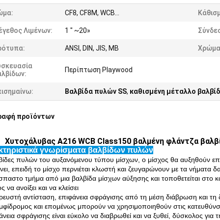
ώμα:
CF8, CF8M, WCB…
Κάθισμ
έγεθος Λιμένων:
1 " ~20»
Σύνδε
ρότυπα:
ANSI, DIN, JIS, ΜΒ
Χρώμα
υσκευασία
Περίπτωση Playwood
αλβίδων:
πισημαίνω:
Βαλβίδα πυλών SS
,
καθισμένη μέταλλο βαλβί
ραφή προϊόντων
Χυτοχάλυβας A216 WCB Class150 βαλμένη φλάντζα βαλβ
κτηριστικά γνωρίσματα βαλβίδων πυλών
βίδες πυλών του αυξανόμενου τύπου μίσχων, ο μίσχος θα αυξηθούν επ
νει, επειδή το μίσχο περνιέται κλωστή και ζευγαρώνουν με τα νήματα δα
παστο τμήμα από μια βαλβίδα μίσχων αύξησης και τοποθετείται στο κ
 να ανοίξει και να κλείσει
ρευστή αντίσταση, επιφάνεια σφράγισης από τη μέση διάβρωση και τη
αμφίδρομος και επομένως μπορούν να χρησιμοποιηθούν στις κατευθύνσε
άνεια σφράγισης είναι εύκολο να διαβρωθεί και να ξυθεί, δύσκολος για