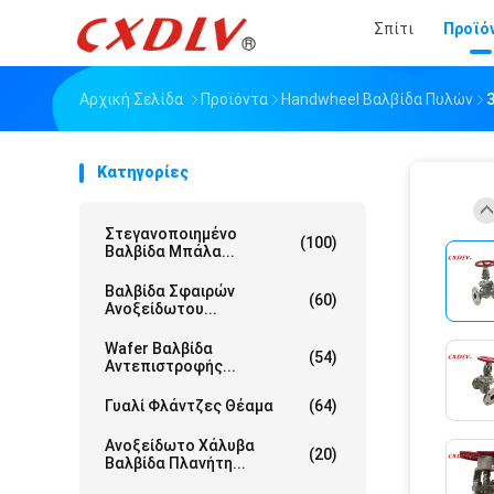
Σπίτι
Προϊό
Αρχική Σελίδα
Προϊόντα
Handwheel Βαλβίδα Πυλών
Κατηγορίες
Στεγανοποιημένο
(100)
Βαλβίδα Μπάλα...
Βαλβίδα Σφαιρών
(60)
Ανοξείδωτου...
Wafer Βαλβίδα
(54)
Αντεπιστροφής...
Γυαλί Φλάντζες Θέαμα
(64)
Ανοξείδωτο Χάλυβα
(20)
Βαλβίδα Πλανήτη...