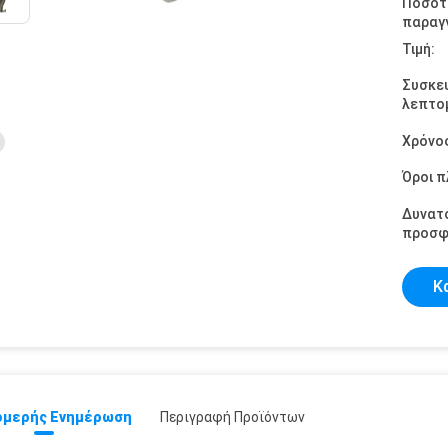
Ποσότ
παραγγ
Τιμή:
Συσκε
λεπτομ
Χρόνο
Όροι 
Δυνατ
προσφ
Κ
μερής Ενημέρωση
Περιγραφή Προϊόντων