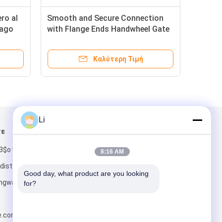
F8 Βαλβίδα
Α216 WCB Φλάνγκες βαλβίδας
δωτο Χάλυβα
πύλης Μη ανερχόμενο στέλεχος
αι Βαρέως
με τροχό χειρισμού
η Τιμή
Καλύτερη Τιμή
Li
τε
Στείλτε μας μήνυμα
 3$ο wenzhou
8:16 AM
 dist οδικό
Good day, what product are you looking 
ongwan
for?
e.com
Στείλε