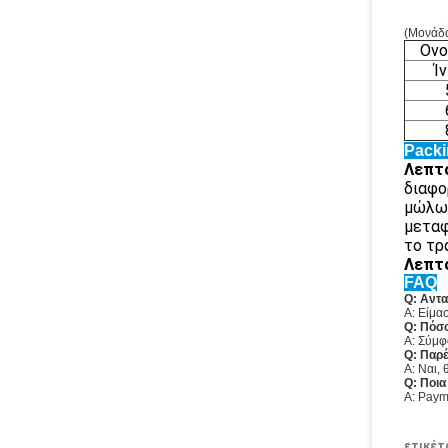
(Μονάδα:
Ονο
Ί
Packi
Λεπτ
διαφο
μώλωπ
μεταφ
το τρ
Λεπτ
FAQ
Q: Αντα
Α: Είμα
Q: Πόσο
Α: Σύμφ
Q: Παρέ
Α: Ναι,
Q: Ποια
Α: Paym
ετικέτ