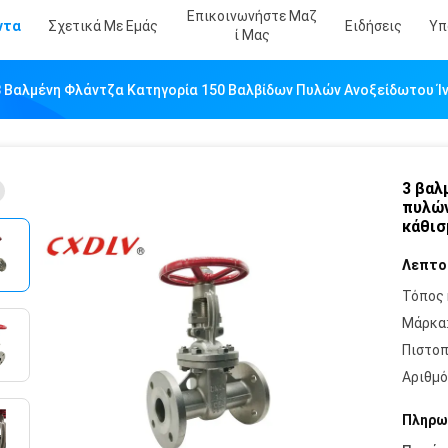
Επικοινωνήστε Μαζ
ντα
Σχετικά Με Εμάς
Ειδήσεις
Υπ
Ί Μας
3 Βαλμένη Φλάντζα Κατηγορία 150 Βαλβίδων Πυλών Ανοξείδωτου 
3 βαλ
πυλών
κάθισ
Λεπτο
Τόπος 
Μάρκα
Πιστοπ
Αριθμό
Πληρω