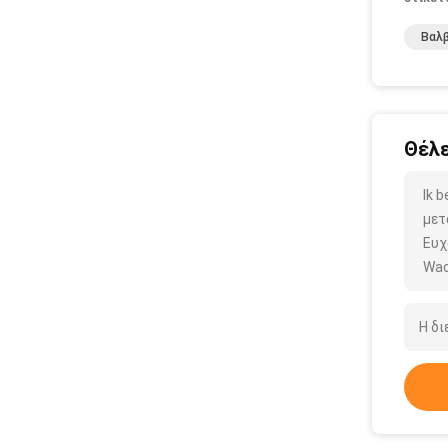
Βαλβ
Θέλε
Ik 
μετ
Ευχ
Wac