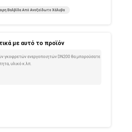
ιρη Βαλβίδα Από Ανοξείδωτο Χάλυβα
ικά με αυτό το προϊόν
ιρών γκοφρετών ενεργοποιητών DN200 θα μπορούσατε
ητα, υλικό κ.λπ.