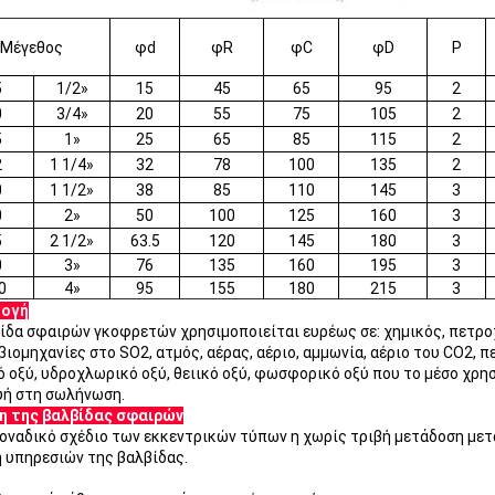
Μέγεθος
φd
φR
φC
φD
Ρ
5
1/2»
15
45
65
95
2
0
3/4»
20
55
75
105
2
5
1»
25
65
85
115
2
2
1 1/4»
32
78
100
135
2
0
1 1/2»
38
85
110
145
3
0
2»
50
100
125
160
3
5
2 1/2»
63.5
120
145
180
3
0
3»
76
135
160
195
3
0
4»
95
155
180
215
3
ογή
ίδα σφαιρών γκοφρετών χρησιμοποιείται ευρέως σε: χημικός, πετροχ
βιομηχανίες στο SO2, ατμός, αέρας, αέριο, αμμωνία, αέριο του CO2, π
ό οξύ, υδροχλωρικό οξύ, θειικό οξύ, φωσφορικό οξύ που το μέσο χρ
υή στη σωλήνωση.
η της βαλβίδας σφαιρών
οναδικό σχέδιο των εκκεντρικών τύπων η χωρίς τριβή μετάδοση μετ
 υπηρεσιών της βαλβίδας.