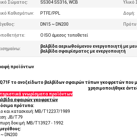
λικό Σώματος:
SS304 SS316, WCB
Υλικό 
ικό Καθισμάτων:
PTFE/PPL
Δομή:
έγεθος:
DN15 ~ DN200
Πρότυ
οποθετήστε:
Ο ISO άμεσος τοποθετεί
βαλβίδα αεριωθούμενου ενεργοποιητή με με
πισημαίνω:
βαλβίδα σφαιρίσματος με ενεργοποιητή
ραφή προϊόντων
Q71F το ανοξείδωτο βαλβίδων σφαιρών τύπων γκοφρετών που μ
χρησιμοποιήθηκε άντε
τηριστικά γνωρίσματα προϊόντων
αλβίδα σφαιρών γκοφρετών
όσιμα πρότυπα:
ιο και κατασκευή: ΜΒ/T12237/1989
εση: JB/T79
ίπυρη δοκιμή: ΜΒ/T13927 - 1992
 μεγέθους:
 ~ DN200