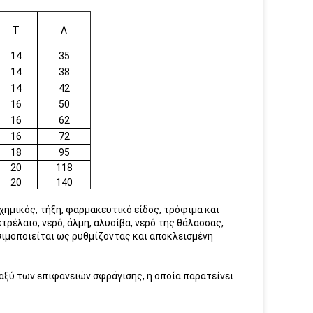
Τ
Λ
14
35
14
38
14
42
16
50
16
62
16
72
18
95
20
118
20
140
ημικός, τήξη, φαρμακευτικό είδος, τρόφιμα και
ετρέλαιο, νερό, άλμη, αλυσίβα, νερό της θάλασσας,
ησιμοποιείται ως ρυθμίζοντας και αποκλεισμένη
αξύ των επιφανειών σφράγισης, η οποία παρατείνει