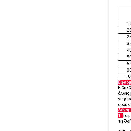
1
2
2
3
4
5
6
8
10
Εφαρμ
Η βαλβ
άλλες 
νιτρικ
συσκε
Δύναμ
1.
Το μ
τη ζωή