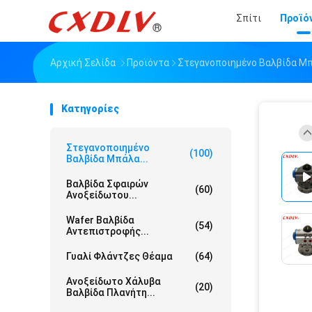
Σπίτι
Προϊό
Αρχική Σελίδα
Προϊόντα
Στεγανοποιημένο Βαλβίδα Μ
Κατηγορίες
Στεγανοποιημένο
(100)
Βαλβίδα Μπάλα...
Βαλβίδα Σφαιρών
(60)
Ανοξείδωτου...
Wafer Βαλβίδα
(54)
Αντεπιστροφής...
Γυαλί Φλάντζες Θέαμα
(64)
Ανοξείδωτο Χάλυβα
(20)
Βαλβίδα Πλανήτη...