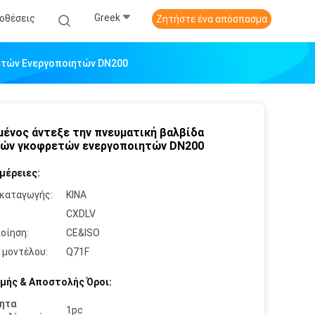
Greek
οθέσεις
Ζητήστε ένα απόσπασμα
ετών Ενεργοποιητών DN200
ένος άντεξε την πνευματική βαλβίδα
ών γκοφρετών ενεργοποιητών DN200
μέρειες:
καταγωγής:
ΚΙΝΑ
:
CXDLV
οίηση:
CE&ISO
 μοντέλου:
Q71F
μής & Αποστολής Όροι:
ητα
1pc