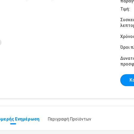
παραγγ
Τιμή:
Συσκε
λεπτομ
Χρόνο
Όροι 
Δυνατ
προσφ
Κ
μερής Ενημέρωση
Περιγραφή Προϊόντων