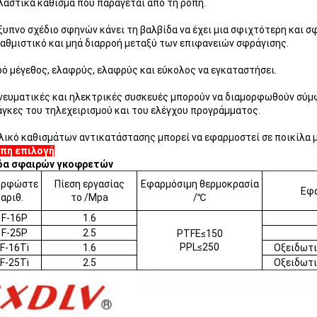
ελαστικά κάθισμα που παράγεται από τη ροπή.
έξυπνο σχέδιο σφηνών κάνει τη βαλβίδα να έχει μια σφιχτότερη και 
αθμιστικό και μηά διαρροή μεταξύ των επιφανειών σφράγισης.
ρό μέγεθος, ελαφρύς, ελαφρύς και εύκολος να εγκαταστήσει.
πνευματικές και ηλεκτρικές συσκευές μπορούν να διαμορφωθούν σύμ
άγκες του τηλεχειρισμού και του ελέγχου προγράμματος.
υλικό καθισμάτων αντικατάστασης μπορεί να εφαρμοστεί σε ποικίλα 
πη επιλογή
δα σφαιρών γκοφρετών
ορφώστε
Πίεση εργασίας
Εφαρμόσιμη θερμοκρασία
Εφα
 αριθ.
το /Mpa
/℃
F-16P
1.6
F-25P
2.5
PTFE≤150
PPL≤250
F-16Ti
1.6
Οξειδωτι
F-25Ti
2.5
Οξειδωτι