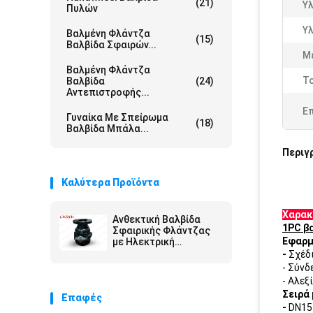
(21)
Υ
Πυλών
Υλ
Βαλμένη Φλάντζα
(15)
Βαλβίδα Σφαιρών...
Μ
Βαλμένη Φλάντζα
Τ
Βαλβίδα
(24)
Αντεπιστροφής...
Ε
Γυναίκα Με Σπείρωμα
(18)
Βαλβίδα Μπάλα...
Περιγ
Καλύτερα Προϊόντα
Χαρακ
Ανθεκτική Βαλβίδα
1PC β
Σφαιρικής Φλάντζας
Εφαρμ
με Ηλεκτρική
Λειτουργία
-
Σχέδ
- Σύνδ
- Αλεξ
Σειρά
Επαφές
-
DN15