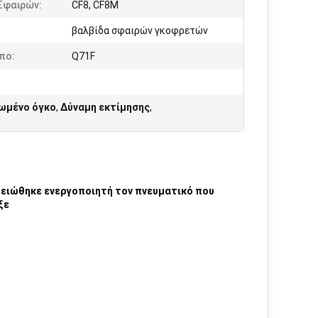
Σφαιρών:
CF8, CF8M
βαλβίδα σφαιρών γκοφρετών
πο:
Q71F
ιωμένο όγκο
,
Δύναμη εκτίμησης
,
ειώθηκε ενεργοποιητή τον πνευματικό που
ξε