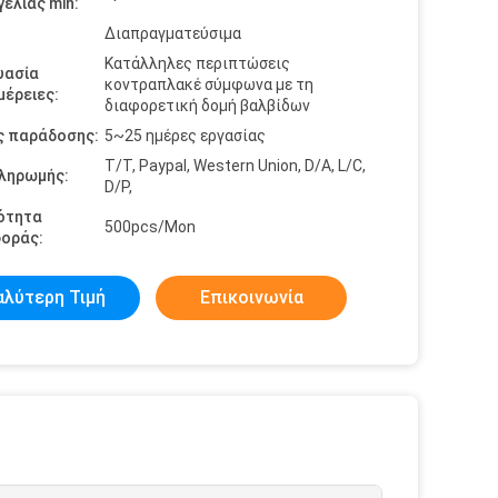
ελίας min:
Διαπραγματεύσιμα
Κατάλληλες περιπτώσεις
υασία
κοντραπλακέ σύμφωνα με τη
έρειες:
διαφορετική δομή βαλβίδων
ς παράδοσης:
5~25 ημέρες εργασίας
T/T, Paypal, Western Union, D/A, L/C,
πληρωμής:
D/P,
ότητα
500pcs/Mon
οράς:
αλύτερη Τιμή
Επικοινωνία