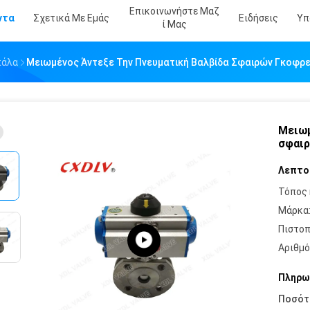
Επικοινωνήστε Μαζ
ντα
Σχετικά Με Εμάς
Ειδήσεις
Υπ
Ί Μας
πάλα
Μειωμένος Άντεξε Την Πνευματική Βαλβίδα Σφαιρών Γκοφρ
Μειωμ
σφαιρ
Λεπτο
Τόπος 
Μάρκα
Πιστοπ
Αριθμό
Πληρω
Ποσότ