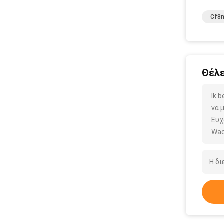
Cf8
Θέλε
Ik 
να 
Ευχ
Wac