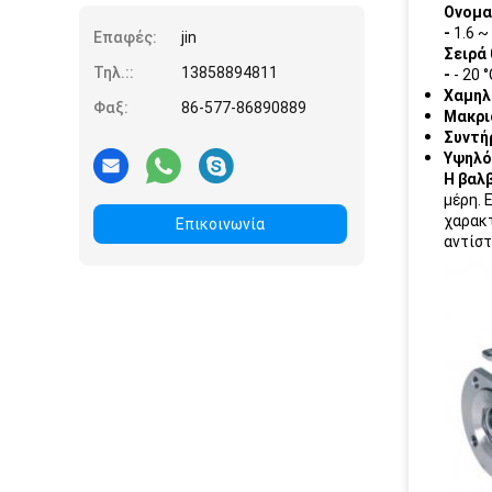
Ονομα
-
1.6 ~
Επαφές:
jin
Σειρά
Τηλ.::
13858894811
-
- 20 
Χαμηλ
Φαξ:
86-577-86890889
Μακρι
Συντή
Υψηλό
Η βαλ
μέρη. 
χαρακτ
Επικοινωνία
αντίστ