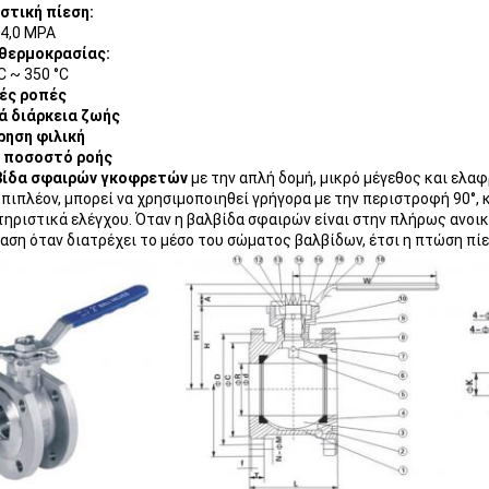
στική πίεση:
 4,0 MPA
 θερμοκρασίας:
°C ~ 350 °C
ές ροπές
ά διάρκεια ζωής
ρηση φιλική
 ποσοστό ροής
βίδα σφαιρών γκοφρετών
με την απλή δομή, μικρό μέγεθος και ελα
Επιπλέον, μπορεί να χρησιμοποιηθεί γρήγορα με την περιστροφή 90°, κ
ηριστικά ελέγχου. Όταν η βαλβίδα σφαιρών είναι στην πλήρως ανοικτ
αση όταν διατρέχει το μέσο του σώματος βαλβίδων, έτσι η πτώση πίε