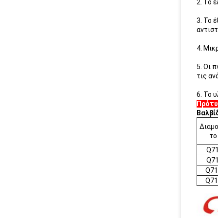
2. Το 
3. Το 
αντιστ
4. Μικ
5. Οι 
τις αν
6. Το 
Πρότυ
Βαλβί
Διαμ
το
Q71
Q71
Q71
Q71