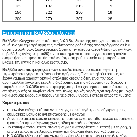
125
197
215
19
150
222
250
19
200
279
307
28
Επισκόπηση βαλβίδας ελέγχου
Βαλβίδες ελέγχου
είναι αυτόματες βαλβίδες διακοπής που χρησιμοποιούνται
συνήθως για την πρόληψη της αντίστροφης ροής ή της αποστράγγισης σε ένα
σύστημα σωλήνων. Συχνά εφαρμόζονται στην πλευρά κατάθλιψης των αντλιών,
Αφήστε ένα μήνυμα
οι βαλβίδες ελέγχου εμποδίζουν το σύστημα να αποστραγγιστεί εάν η αντλία
σταματήσει και προστατεύει από αντίστροφη ροή, η οποία θα μπορούσε να
We bellen je snel terug!
βλάψει την αντλία ή/και άλλο εξοπλισμό.
Βαλβίδα αντεπιστροφής
έχει έναν επίπεδο δίσκο που περιστρέφεται ή
περιστρέφεται γύρω από έναν πείρο άρθρωσης.Είναι χαμηλού κόστους και
έχουν χαμηλά χαρακτηριστικά απώλειας κεφαλής όταν είναι πλήρως
ανοιχτά.Αλλά λόγω της μεγάλης διαδρομής και της αδράνειας του δίσκου, η
παραδοσιακή βαλβίδα αντεπιστροφής μπορεί να χτυπήσει σε κατακόρυφους
σωλήνες.Αυτές οι βαλβίδες είναι επομένως μερικές φορές εξοπλισμένες με μοχλό
και αξεσουάρ βάρους.Μπορούν να χειριστούν υγρά με στερεά όπως τα λύματα.
Χαρακτηριστικά:
Η βαλβίδα ελέγχου τύπου Wafer ζυγίζει πολύ λιγότερο σε σύγκριση με τις
συμβατικές βαλβίδες αντεπιστροφής με φλάντζα.
Λόγω του μικρού ολικού μήκους, μπορεί να εγκατασταθεί εύκολα σε οριζόντια
ή κατακόρυφη σωλήνωση χωρίς ειδική στήριξη σωλήνων.
Το κάθισμα τοποθετείται στο σώμα για να αποτρέπεται η επαφή με τη ροή, η
οποία έχει ως αποτέλεσμα μεγαλύτερη διάρκεια ζωής του καθίσματος.
Η βαλβίδα ελέγχου τύπου γκοφρέτας έχει ελάχιστη απώλεια κεφαλής λόγω