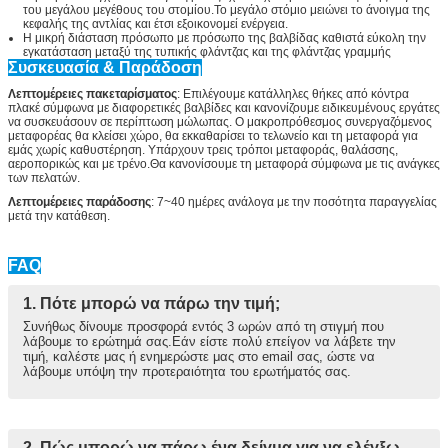
του μεγάλου μεγέθους του στομίου.Το μεγάλο στόμιο μειώνει το άνοιγμα της
κεφαλής της αντλίας και έτσι εξοικονομεί ενέργεια.
Η μικρή διάσταση πρόσωπο με πρόσωπο της βαλβίδας καθιστά εύκολη την
εγκατάσταση μεταξύ της τυπικής φλάντζας και της φλάντζας γραμμής
Συσκευασία & Παράδοση
Λεπτομέρειες πακεταρίσματος
: Επιλέγουμε κατάλληλες θήκες από κόντρα
υποβολή
πλακέ σύμφωνα με διαφορετικές βαλβίδες και κανονίζουμε ειδικευμένους εργάτες
να συσκευάσουν σε περίπτωση μώλωπας. Ο μακροπρόθεσμος συνεργαζόμενος
μεταφορέας θα κλείσει χώρο, θα εκκαθαρίσει το τελωνείο και τη μεταφορά για
εμάς χωρίς καθυστέρηση. Υπάρχουν τρεις τρόποι μεταφοράς, θαλάσσης,
αεροπορικώς και με τρένο.Θα κανονίσουμε τη μεταφορά σύμφωνα με τις ανάγκες
των πελατών.
Λεπτομέρειες παράδοσης
: 7~40 ημέρες ανάλογα με την ποσότητα παραγγελίας
μετά την κατάθεση.
FAQ
1. Πότε μπορώ να πάρω την τιμή;
Συνήθως δίνουμε προσφορά εντός 3 ωρών από τη στιγμή που
λάβουμε το ερώτημά σας.Εάν είστε πολύ επείγον να λάβετε την
τιμή, καλέστε μας ή ενημερώστε μας στο email σας, ώστε να
λάβουμε υπόψη την προτεραιότητα του ερωτήματός σας.
2. Πώς μπορώ να πάρω ένα δείγμα για να ελέγξω