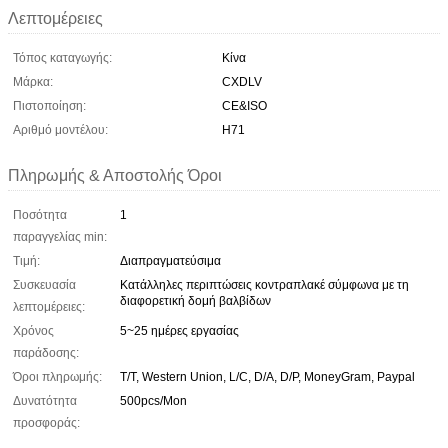
Λεπτομέρειες
Τόπος καταγωγής:
Κίνα
Μάρκα:
CXDLV
Πιστοποίηση:
CE&ISO
Αριθμό μοντέλου:
H71
Πληρωμής & Αποστολής Όροι
Ποσότητα
1
παραγγελίας min:
Τιμή:
Διαπραγματεύσιμα
Συσκευασία
Κατάλληλες περιπτώσεις κοντραπλακέ σύμφωνα με τη
διαφορετική δομή βαλβίδων
λεπτομέρειες:
Χρόνος
5~25 ημέρες εργασίας
παράδοσης:
Όροι πληρωμής:
T/T, Western Union, L/C, D/A, D/P, MoneyGram, Paypal
Δυνατότητα
500pcs/Mon
προσφοράς: