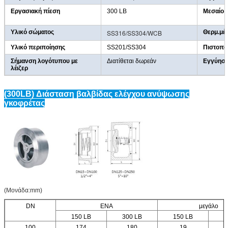
Εργασιακή πίεση
300 LB
Μεσαίο
Υλικό σώματος
SS316/SS304/WCB
Θερμ.μέ
Υλικό περιποίησης
SS201/SS304
Πιστοπο
Σήμανση λογότυπου με
Διατίθεται δωρεάν
Εγγύησ
λέιζερ
(300LB) Διάσταση βαλβίδας ελέγχου ανύψωσης
γκοφρέτας
(Μονάδα:mm)
DN
ΕΝΑ
μεγάλο
150 LB
300 LB
150 LB
3
100
174
180
19