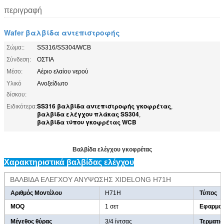
περιγραφή
Wafer βαλβίδα αντεπιστροφής
Σώμα::
SS316/SS304/WCB
Σύνδεση:
ΟΣΤΙΑ
Μέσο:
Αέριο ελαίου νερού
Υλικό
Ανοξείδωτο
δίσκου:
SS316 βαλβίδα αντεπιστροφής γκοφρέτας
Ειδικότερα:
,
βαλβίδα ελέγχου πλάκας SS304
,
βαλβίδα τύπου γκοφρέτας WCB
Βαλβίδα ελέγχου γκοφρέτας
Χαρακτηριστικά βαλβίδας ελέγχου
ΒΑΛΒΙΔΑ ΕΛΕΓΧΟΥ ΑΝΥΨΩΣΗΣ XIDELONG H71H
Αριθμός Μοντέλου
H71H
Τύπος
MOQ
1 σετ
Εφαρμοσ
Μέγεθος θύρας
3/4 ίντσας
Τερματι