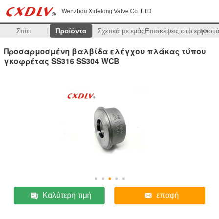
Wenzhou Xidelong Valve Co. LTD
Σπίτι
Προϊόντα
Σχετικά με εμάς
Επισκέψεις στο εργοστ
>>
Προσαρμοσμένη βαλβίδα ελέγχου πλάκας τύπου
γκοφρέτας SS316 SS304 WCB
Καλύτερη τιμή
επαφή