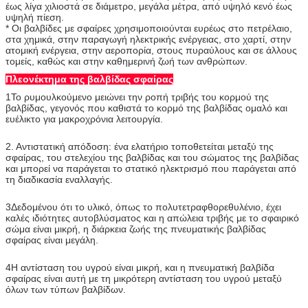
έως λίγα χιλιοστά σε διάμετρο, μεγάλα μέτρα, από υψηλό κενό έως
υψηλή πίεση.
* Οι βαλβίδες με σφαίρες χρησιμοποιούνται ευρέως στο πετρέλαιο,
στα χημικά, στην παραγωγή ηλεκτρικής ενέργειας, στο χαρτί, στην
ατομική ενέργεια, στην αεροπορία, στους πυραύλους και σε άλλους
τομείς, καθώς και στην καθημερινή ζωή των ανθρώπων.
Πλεονέκτημα της βαλβίδας σφαίρας
1Το ρυμουλκούμενο μειώνει την ροπή τριβής του κορμού της
βαλβίδας, γεγονός που καθιστά το κορμό της βαλβίδας ομαλό και
ευέλικτο για μακροχρόνια λειτουργία.
2. Αντιστατική απόδοση: ένα ελατήριο τοποθετείται μεταξύ της
σφαίρας, του στελεχίου της βαλβίδας και του σώματος της βαλβίδας
και μπορεί να παράγεται το στατικό ηλεκτρισμό που παράγεται από
τη διαδικασία εναλλαγής.
3Δεδομένου ότι το υλικό, όπως το πολυτετραφθορεθυλένιο, έχει
καλές ιδιότητες αυτοβλύσματος και η απώλεια τριβής με το σφαιρικό
σώμα είναι μικρή, η διάρκεια ζωής της πνευματικής βαλβίδας
σφαίρας είναι μεγάλη.
4Η αντίσταση του υγρού είναι μικρή, και η πνευματική βαλβίδα
σφαίρας είναι αυτή με τη μικρότερη αντίσταση του υγρού μεταξύ
όλων των τύπων βαλβίδων.