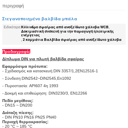
περιγραφή
Στεγανοποιημένο βαλβίδα μπάλα
Κύλινδρο σφαίρας από ανοξείδωτο χάλυβα WCB
Ειδικότερα:
,
Δοκιμαστική συσκευή για την παραγωγή ηλεκτρικής
ενέργειας
2 κομμάτια Βαλβίδα σφαίρας από ανοξείδωτο χάλυβα
,
Προδιαγραφές
Δίπλωμα DIN για πλωτή βαλβίδα σφαίρας
Εφαρμόσιμα πρότυπα:
- Σχεδιασμός και κατασκευή:DIN 3357/1,2EN12516-1
- Σύνδεση:DIN2542~DIN2545,En1092
- Πυροστασία: API607 4η 1993
- Δοκιμή και επιθεώρηση: DIN3230/3, EN12266
Πεδίο μεγέθους:
- DN15 ~ DN200
Διάταξη πίεσης:
- DIN PN10 PN16 PN25 PN40
Περιοχή θερμοκρασίας:
- 20 °C ~ 185 °C