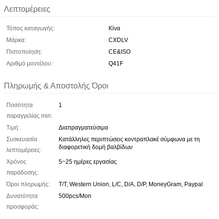
Λεπτομέρειες
Τόπος καταγωγής:
Κίνα
Μάρκα:
CXDLV
Πιστοποίηση:
CE&ISO
Αριθμό μοντέλου:
Q41F
Πληρωμής & Αποστολής Όροι
Ποσότητα
1
παραγγελίας min:
Τιμή:
Διαπραγματεύσιμα
Συσκευασία
Κατάλληλες περιπτώσεις κοντραπλακέ σύμφωνα με τη
διαφορετική δομή βαλβίδων
λεπτομέρειες:
Χρόνος
5~25 ημέρες εργασίας
παράδοσης:
Όροι πληρωμής:
T/T, Western Union, L/C, D/A, D/P, MoneyGram, Paypal
Δυνατότητα
500pcs/Mon
προσφοράς: