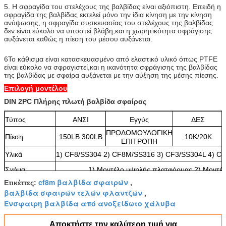
5. Η σφραγίδα του στελέχους της βαλβίδας είναι αξιόπιστη. Επειδή η
σφραγίδα της βαλβίδας εκτελεί μόνο την ίδια κίνηση με την κίνηση
ανύψωσης, η σφραγίδα συσκευασίας του στελέχους της βαλβίδας
δεν είναι εύκολο να υποστεί βλάβη,και η χωρητικότητα σφράγισης
αυξάνεται καθώς η πίεση του μέσου αυξάνεται.
6Το κάθισμα είναι κατασκευασμένο από ελαστικό υλικό όπως PTFE
είναι εύκολο να σφραγιστεί,και η ικανότητα σφράγισης της βαλβίδας
της βαλβίδας με σφαίρα αυξάνεται με την αύξηση της μέσης πίεσης.
Επιλογή μοντέλου
DIN 2PC Πλήρης πλωτή βαλβίδα σφαίρας
Τύπος
ΑΝΣΙ
Εγγύς
ΔΕΣ
ΠΡΟΔΟΜΟΥΛΟΓΙΚΗ
Πίεση
150LB 300LB
10K/20K
ΕΠΙΤΡΟΠΗ
Υλικά
1) CF8/SS304 2) CF8M/SS316 3) CF3/SS304L 4) C
Σχήμα
1) Μοντέλο υψηλής πλατφόρμας 2) Μοντέλο
cf8m βαλβίδα σφαιρών
Ετικέττες:
,
βαλβίδα σφαιρών τελών φλαντζών
,
Ένσφαιρη βαλβίδα από ανοξείδωτο χάλυβα
Αποκτήστε την καλύτερη τιμή για