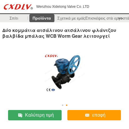
Wenzhou Xidelong Valve Co. LTD
Σπίτι
Προϊόντα
Σχετικά με εμάς
Επισκέψεις στο εργοστ
>>
Δύο κομμάτια ατσάλινου ατσάλινου φλάντζου
βαλβίδα μπάλας WCB Worm Gear λειτουργεί
Καλύτερη τιμή
επαφή