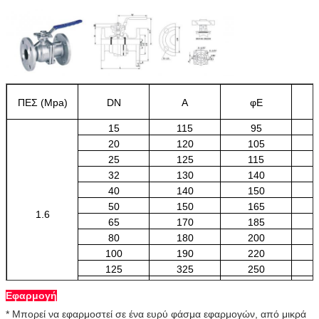
ΠΕΣ (Mpa)
DN
Α
φE
15
115
95
20
120
105
25
125
115
32
130
140
40
140
150
50
150
165
1.6
65
170
185
80
180
200
100
190
220
125
325
250
150
350
285
Εφαρμογή
200
400
340
* Μπορεί να εφαρμοστεί σε ένα ευρύ φάσμα εφαρμογών, από μικρά