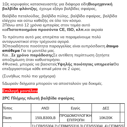
1Ως κορυφαίος κατασκευαστής για διάφορα είδη
Βιομηχανική
βαλβίδα φλάντζης
, έχουμε εξάγει βαλβίδες σφαίρας,
Βαλβίδα πεταλούδας, βαλβίδα πύλης, βαλβίδα σφαίρας, βαλβίδα
ελέγχου και ούτω καθεξής σε όλο τον κόσμο.
2Πάνω από 12 χρόνια εμπειρίας στον τομέα αυτό
και
Πιστοποιημένα προσόντα CE, ISO, κλπ.
και ακραία
Το πρότυπο αυτό μας επιτρέπει να παραμείνουμε πολύ
ανταγωνιστικοί στην τρέχουσα αγορά.
3Οποιαδήποτε ποσότητα παραγγελίας είναι ευπρόσδεκτη.
έτοιμο
απόθεμα
Για τα μοντέλα μας.
Και...
Σε χρόνο παράδοσης
Σε αντίθετη περίπτωση ζητήστε
αποζημίωση όταν καθυστερήσει.
4Φυσικά, μπορείς να βασιστείς
Υψηλής ποιότητας υπηρεσία
Θα
επεξεργαστούμε κάθε email μέσα σε 2 ώρες.
(Συνήθως πολύ πιο γρήγορα)
5Δωρεάν δείγματα μπορούν να αποσταλούν για δοκιμές.
Επιλογή μοντέλου
2PC Πλήρης πλωτή βαλβίδα σφαίρας
Τύπος
ΑΝΣΙ
Εγγύς
ΔΕΣ
ΠΡΟΔΟΜΟΥΛΟΓΙΚΗ
Πίεση
150LB300LB
10K/20K
ΕΠΙΤΡΟΠΗ
1) CF8/SS304 2) CF8M/SS316 3) CF3/SS304L 4) CF3M/SS31