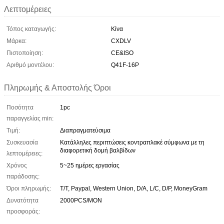
Λεπτομέρειες
Τόπος καταγωγής:
Κίνα
Μάρκα:
CXDLV
Πιστοποίηση:
CE&ISO
Αριθμό μοντέλου:
Q41F-16P
Πληρωμής & Αποστολής Όροι
Ποσότητα
1pc
παραγγελίας min:
Τιμή:
Διαπραγματεύσιμα
Συσκευασία
Κατάλληλες περιπτώσεις κοντραπλακέ σύμφωνα με τη
διαφορετική δομή βαλβίδων
λεπτομέρειες:
Χρόνος
5~25 ημέρες εργασίας
παράδοσης:
Όροι πληρωμής:
T/T, Paypal, Western Union, D/A, L/C, D/P, MoneyGram
Δυνατότητα
2000PCS/MON
προσφοράς: