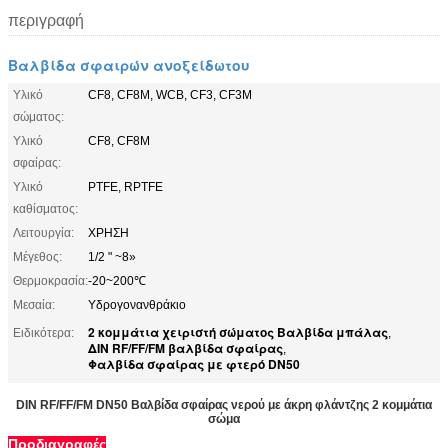
περιγραφή
Βαλβίδα σφαιρών ανοξείδωτου
Υλικό
CF8, CF8M, WCB, CF3, CF3M
σώματος:
Υλικό
CF8, CF8M
σφαίρας:
Υλικό
PTFE, RPTFE
καθίσματος:
Λειτουργία:
ΧΡΗΣΗ
Μέγεθος:
1/2 " ~8»
Θερμοκρασία:
-20~200℃
Μεσαία:
Υδρογονανθράκιο
2 κομμάτια χειριστή σώματος Βαλβίδα μπάλας
Ειδικότερα:
,
ΔΙΝ RF/FF/FM βαλβίδα σφαίρας
,
Φαλβίδα σφαίρας με φτερό DN50
DIN RF/FF/FM DN50 Βαλβίδα σφαίρας νερού με άκρη φλάντζης 2 κομμάτια
σώμα
Προδιαγραφές