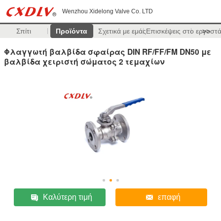
Wenzhou Xidelong Valve Co. LTD
Σπίτι
Προϊόντα
Σχετικά με εμάς
Επισκέψεις στο εργοστ
>>
Φλαγγωτή βαλβίδα σφαίρας DIN RF/FF/FM DN50 με
βαλβίδα χειριστή σώματος 2 τεμαχίων
Καλύτερη τιμή
επαφή