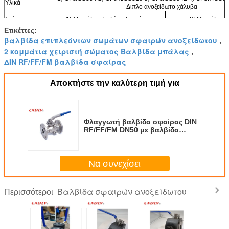
Υλικά
Διπλό ανοξείδωτο χάλυβα
Σχήμα
1) Μοντέλο υψηλής πλατφόρμας
2) Μοντέλο χε
Ετικέττες:
βαλβίδα επιπλεόντων σωμάτων σφαιρών ανοξείδωτου
,
2 κομμάτια χειριστή σώματος Βαλβίδα μπάλας
,
ΔΙΝ RF/FF/FM βαλβίδα σφαίρας
Αποκτήστε την καλύτερη τιμή για
Φλαγγωτή βαλβίδα σφαίρας DIN
RF/FF/FM DN50 με βαλβίδα
χειριστή σώματος 2 τεμαχίων
Να συνεχίσει
Βαλβίδα σφαιρών ανοξείδωτου
Περισσότεροι