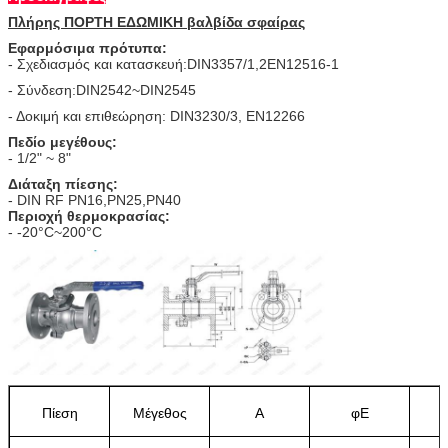
Πλήρης ΠΟΡΤΗ ΕΔΩΜΙΚΗ βαλβίδα σφαίρας
Εφαρμόσιμα πρότυπα:
- Σχεδιασμός και κατασκευή:DIN3357/1,2EN12516-1
- Σύνδεση:DIN2542~DIN2545
- Δοκιμή και επιθεώρηση: DIN3230/3, EN12266
Πεδίο μεγέθους:
- 1/2" ~ 8"
Διάταξη πίεσης:
- DIN RF PN16,PN25,PN40
Περιοχή θερμοκρασίας:
- -20°C~200°C
Πίεση
Μέγεθος
Α
φE