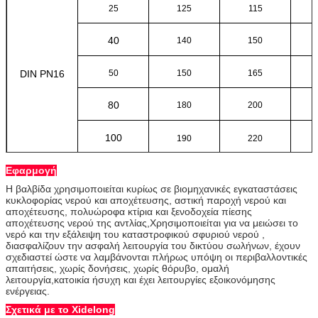
25
125
115
40
140
150
DIN PN16
50
150
165
80
180
200
100
190
220
Εφαρμογή
Η βαλβίδα χρησιμοποιείται κυρίως σε βιομηχανικές εγκαταστάσεις
κυκλοφορίας νερού και αποχέτευσης, αστική παροχή νερού και
αποχέτευσης, πολυώροφα κτίρια και ξενοδοχεία πίεσης
αποχέτευσης νερού της αντλίας,Χρησιμοποιείται για να μειώσει το
νερό και την εξάλειψη του καταστροφικού σφυριού νερού ,
διασφαλίζουν την ασφαλή λειτουργία του δικτύου σωλήνων, έχουν
σχεδιαστεί ώστε να λαμβάνονται πλήρως υπόψη οι περιβαλλοντικές
απαιτήσεις, χωρίς δονήσεις, χωρίς θόρυβο, ομαλή
λειτουργία,κατοικία ήσυχη και έχει λειτουργίες εξοικονόμησης
ενέργειας.
Σχετικά με το Xidelong