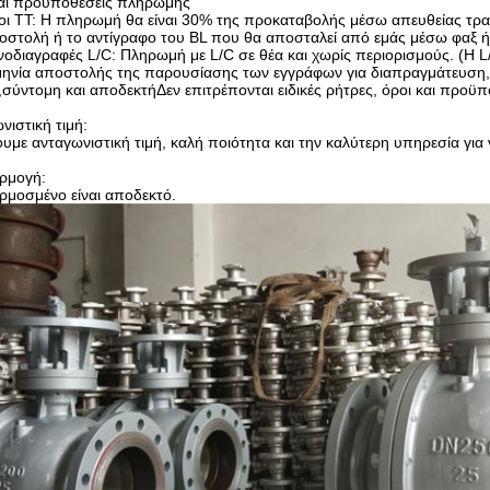
αι προϋποθέσεις πληρωμής
οι TT: Η πληρωμή θα είναι 30% της προκαταβολής μέσω απευθείας τρα
οστολή ή το αντίγραφο του BL που θα αποσταλεί από εμάς μέσω φαξ ή
νοδιαγραφές L/C: Πληρωμή με L/C σε θέα και χωρίς περιορισμούς. (Η L
ηνία αποστολής της παρουσίασης των εγγράφων για διαπραγμάτευση, όλ
,σύντομη και αποδεκτήΔεν επιτρέπονται ειδικές ρήτρες, όροι και προϋπ
νιστική τιμή:
υμε ανταγωνιστική τιμή, καλή ποιότητα και την καλύτερη υπηρεσία για 
ρμογή:
μοσμένο είναι αποδεκτό.