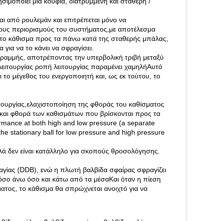
σιμοποιεί μια κούφια, διατρυμμένη και σταθερή /
ται από ρουλεμάν και επιτρέπεται μόνο να
 τους περιορισμούς του συστήματος,με αποτέλεσμα
 το κάθισμα προς τα πάνω κατά της σταθερής μπάλας,
για να το κάνει να σφραγίσει.
ραμμής, αποτρέποντας την υπερβολική τριβή μεταξύ
λειτουργίας ροπή λειτουργίας παραμένει χαμηλήΑυτό
ει το μέγεθος του ενεργοποιητή και, ως εκ τούτου, το
ειτουργίας,ελαχιστοποίηση της φθοράς του καθίσματος
 και φθορά των καθισμάτων που βρίσκονται προς τα
formance at both high and low pressure (a separate
he stationary ball for low pressure and high pressure
 αλλά δεν είναι κατάλληλο για σκοπούς θροσολόγησης.
ραγίας (DDB), ενώ η πλωτή βαλβίδα σφαίρας σφραγίζει
όσο άνω όσο και κάτω από τα μέσαΚαι όταν η πίεση
ατος, το κάθισμα θα σπρώχνεται ανοιχτό για να