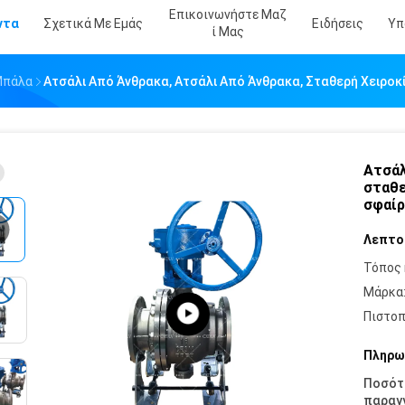
Επικοινωνήστε Μαζ
ντα
Σχετικά Με Εμάς
Ειδήσεις
Υπ
Ί Μας
Μπάλα
Ατσάλι Από Άνθρακα, Ατσάλι Από Άνθρακα, Σταθερή Χειροκ
Ατσάλ
σταθε
σφαίρ
Λεπτο
Τόπος 
Μάρκα
Πιστοπ
Πληρω
Ποσότ
παραγγ