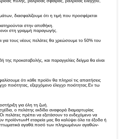
βίδας πύλης, βαλβίδας σφαίρας, βαλβίδας ελέγχου,
μάτων, διασφαλίζουμε ότι η τιμή που προσφέρεται
διατηρούνται στην αποθήκη.
όμενοι στη γραμμή παραγωγής.
ι για τους νέους πελάτες θα χρεώσουμε το 50% του
ή της προκαταβολής, και παραγγελίες δείγμα θα είναι
λίσουμε ότι κάθε προϊόν θα πληροί τις απαιτήσεις
εγχο ποιότητας, εξερχόμενο έλεγχο ποιότητας.Εν τω
στήριξη για όλη τη ζωή.
χέδια, ο πελάτης εκδίδει αναφορά διαμαρτυρίας
Οι πελάτες πρέπει να εξετάσουν το ενδεχόμενο να
 προϊόντωνΗ εταιρεία μας θα καλύψει όλα τα έξοδα ή
ελαττωματικά αγαθά.ποσό των πληρωμένων αγαθών-