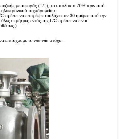
πεζικής μεταφοράς (T/T), το υπόλοιπο 70% πριν από
 ηλεκτρονικού ταχυδρομείου.
/C πρέπει να επιτρέψει τουλάχιστον 30 ημέρες από την
ες οι ρήτρες εντός της L/C πρέπει να είναι
οθέσεις.)
να επιτύχουμε το win-win στόχο.