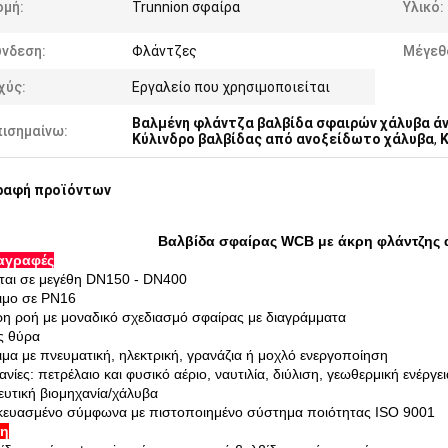
ομή:
Trunnion σφαίρα
Υλικό:
ύνδεση:
Φλάντζες
Μέγεθ
χύς:
Εργαλείο που χρησιμοποιείται
Βαλμένη φλάντζα βαλβίδα σφαιρών χάλυβα ά
πισημαίνω:
Κύλινδρο βαλβίδας από ανοξείδωτο χάλυβα
,
Κ
ραφή προϊόντων
Βαλβίδα σφαίρας WCB με άκρη φλάντζης
αγραφές
εται σε μεγέθη DN150 - DN400
ιμο σε PN16
η ροή με μοναδικό σχεδιασμό σφαίρας με διαγράμματα
ς θύρα
ιμα με πνευματική, ηλεκτρική, γρανάζια ή μοχλό ενεργοποίηση
ανίες: πετρέλαιο και φυσικό αέριο, ναυτιλία, διύλιση, γεωθερμική ενέργε
ευτική βιομηχανία/χάλυβα
ευασμένο σύμφωνα με πιστοποιημένο σύστημα ποιότητας ISO 9001
ψη