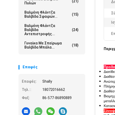
(21)
Δ
Πυλών
Βαλμένη Φλάντζα
Σ
(15)
Βαλβίδα Σφαιρών...
Ισ
Βαλμένη Φλάντζα
Βαλβίδα
(24)
Ε
Αντεπιστροφής...
Γυναίκα Με Σπείρωμα
(18)
Βαλβίδα Μπάλα...
Περιγ
Προδι
Επαφές
Διατίθ
Διαθέσ
Επαφές:
Shally
Ανώτερ
Πλήρη
Τηλ.::
18072016662
Διαθέσ
Βιομηχ
Φαξ:
86-577-86890889
μεταλλ
Κατασκ
Σύνο