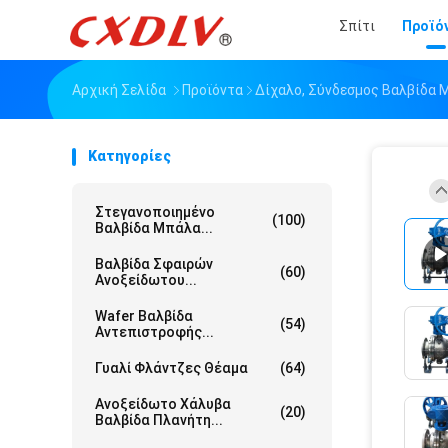
Σπίτι
Προϊό
Αρχική Σελίδα
Προϊόντα
Δίχαλο, Σύνδεσμος Βαλβίδα 
Κατηγορίες
Στεγανοποιημένο
(100)
Βαλβίδα Μπάλα...
Βαλβίδα Σφαιρών
(60)
Ανοξείδωτου...
Wafer Βαλβίδα
(54)
Αντεπιστροφής...
Γυαλί Φλάντζες Θέαμα
(64)
Ανοξείδωτο Χάλυβα
(20)
Βαλβίδα Πλανήτη...