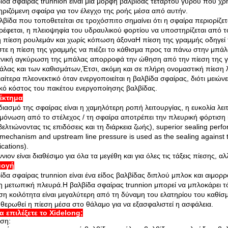
ίδα σφαίρας trunnion είναι μια μορφή βαλβίδας τετάρτου γύρου που χρη
ριζόμενη σφαίρα για τον έλεγχο της ροής μέσα από αυτήν.
λβίδα που τοποθετείται σε τροχόσπιτο σημαίνει ότι η σφαίρα περιορίζε
ρέφεται, η πλειοψηφία του υδραυλικού φορτίου να υποστηρίζεται από
 πίεση ρουλεμάν και χωρίς κόπωση άξοναΗ πίεση της γραμμής οδηγεί
στε η πίεση της γραμμής να πιέζει το κάθισμα προς τα πάνω στην μπάλα 
νική αγκύρωση της μπάλας απορροφά την ώθηση από την πίεση της γ
άλας και των καθισμάτων,Έτσι, ακόμη και σε πλήρη ονομαστική πίεση 
διαίτερα πλεονεκτικό όταν ενεργοποιείται η βαλβίδα σφαίρας, διότι μειών
κό κόστος του πακέτου ενεργοποίησης βαλβίδας.
έκτημα
διασμό της σφαίρας είναι η χαμηλότερη ροπή λειτουργίας, η ευκολία λ
μόνωση από το στέλεχος / τη σφαίρα αποτρέπει την πλευρική φόρτιση
βελτιώνοντας τις επιδόσεις και τη διάρκεια ζωής), superior sealing per
 mechanism and upstream line pressure is used as the sealing against t
cations).
ννιον είναι διαθέσιμο για όλα τα μεγέθη και για όλες τις τάξεις πίεσης,
μογή
ίδα σφαίρας trunnion είναι ένα είδος βαλβίδας διπλού μπλοκ και αιμορ
η μετωπική πλευρά.Η βαλβίδα σφαίρας trunnion μπορεί να μπλοκάρει τ
ση κοιλότητα είναι μεγαλύτερη από τη δύναμη του ελατηρίου του καθίσμ
θερωθεί η πίεση μέσα στο θάλαμο για να εξασφαλιστεί η ασφάλεια.
να επιλέξετε το Xidelong;
υση: