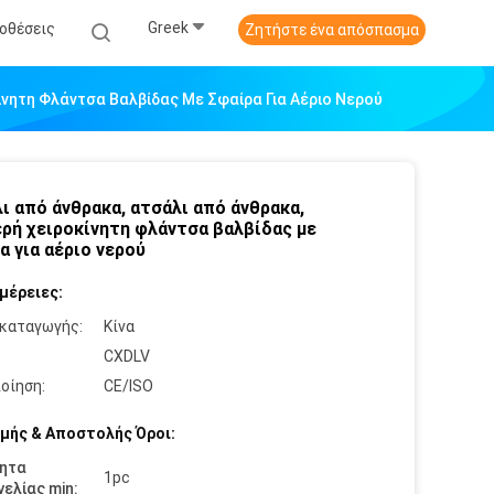
Greek
οθέσεις
Ζητήστε ένα απόσπασμα
ίνητη Φλάντσα Βαλβίδας Με Σφαίρα Για Αέριο Νερού
ι από άνθρακα, ατσάλι από άνθρακα,
ρή χειροκίνητη φλάντσα βαλβίδας με
α για αέριο νερού
μέρειες:
καταγωγής:
Κίνα
:
CXDLV
οίηση:
CE/ISO
μής & Αποστολής Όροι:
ητα
1pc
ελίας min: