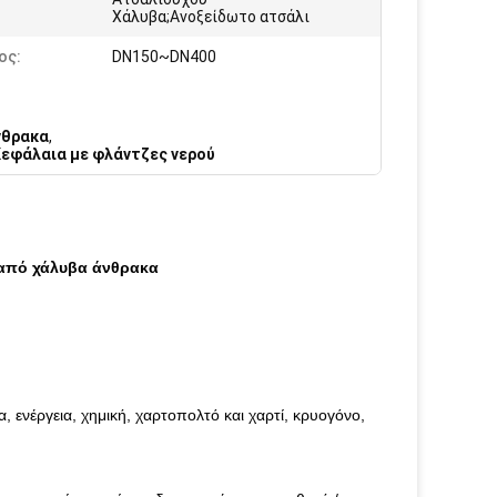
Χάλυβα;Ανοξείδωτο ατσάλι
ος:
DN150~DN400
νθρακα
,
εφάλαια με φλάντζες νερού
 από χάλυβα άνθρακα
ια, ενέργεια, χημική, χαρτοπολτό και χαρτί, κρυογόνο,