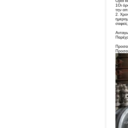
Όροι κ
1Οι όρ
την απ
2. Χρο
ημερομ
σαφείς
Ανταγω
Παρέχο
Προσα
Προσαρ