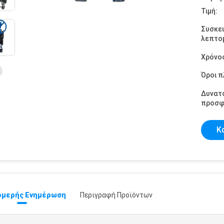
Τιμή:
Συσκε
λεπτομ
Χρόνο
Όροι 
Δυνατ
προσφ
Κ
μερής Ενημέρωση
Περιγραφή Προϊόντων