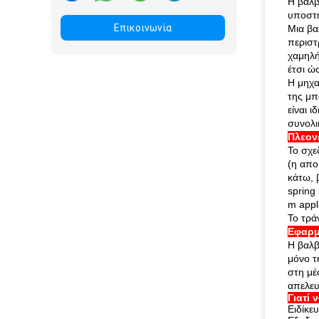
Η βαλβ
υποστη
Επικοινωνία
Μια βα
περιστ
χαμηλή
έτσι ώ
Η μηχα
της μπ
είναι ι
συνολι
Πλεον
Το σχε
(η απο
κάτω, 
spring
m appli
Το τρά
Εφαρ
Η βαλβ
μόνο τ
στη μέ
απελευ
Γιατί 
Ειδίκε