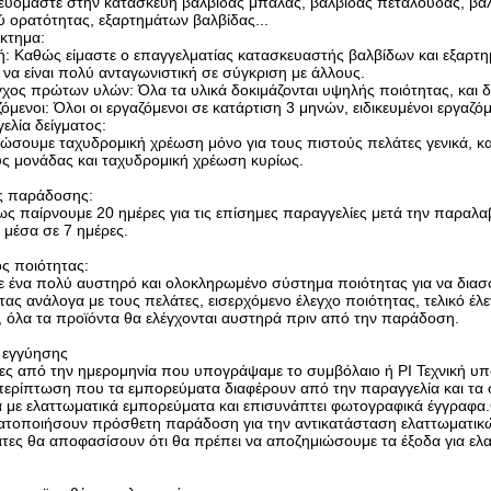
κευόμαστε στην κατασκευή βαλβίδας μπάλας, βαλβίδας πεταλούδας, βαλ
ύ ορατότητας, εξαρτημάτων βαλβίδας...
κτημα:
ή: Καθώς είμαστε ο επαγγελματίας κατασκευαστής βαλβίδων και εξαρτη
 να είναι πολύ ανταγωνιστική σε σύγκριση με άλλους.
γχος πρώτων υλών: Όλα τα υλικά δοκιμάζονται υψηλής ποιότητας, και 
όμενοι: Όλοι οι εργαζόμενοι σε κατάρτιση 3 μηνών, ειδικευμένοι εργαζ
ελία δείγματος:
ώσουμε ταχυδρομική χρέωση μόνο για τους πιστούς πελάτες γενικά, κα
ς μονάδας και ταχυδρομική χρέωση κυρίως.
ς παράδοσης:
ς παίρνουμε 20 ημέρες για τις επίσημες παραγγελίες μετά την παραλαβ
ς μέσα σε 7 ημέρες.
ς ποιότητας:
 ένα πολύ αυστηρό και ολοκληρωμένο σύστημα ποιότητας για να διασφα
τας ανάλογα με τους πελάτες, εισερχόμενο έλεγχο ποιότητας, τελικό έλ
, όλα τα προϊόντα θα ελέγχονται αυστηρά πριν από την παράδοση.
 εγγύησης
ες από την ημερομηνία που υπογράψαμε το συμβόλαιο ή PI Τεχνική υπο
περίπτωση που τα εμπορεύματα διαφέρουν από την παραγγελία και τα σ
ά με ελαττωματικά εμπορεύματα και επισυνάπτει φωτογραφικά έγγραφα.
τοποιήσουν πρόσθετη παράδοση για την αντικατάσταση ελαττωματικών
άτες θα αποφασίσουν ότι θα πρέπει να αποζημιώσουμε τα έξοδα για 