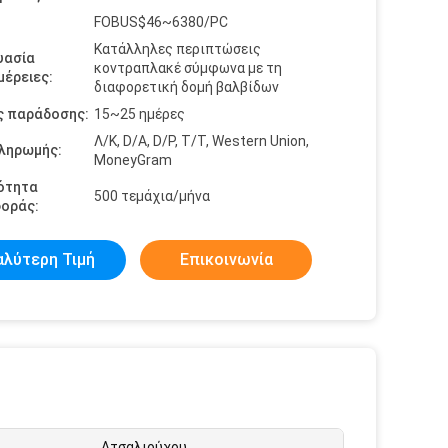
FOBUS$46~6380/PC
Κατάλληλες περιπτώσεις
υασία
κοντραπλακέ σύμφωνα με τη
έρειες:
διαφορετική δομή βαλβίδων
ς παράδοσης:
15~25 ημέρες
Λ/Κ, D/A, D/P, T/T, Western Union,
πληρωμής:
MoneyGram
ότητα
500 τεμάχια/μήνα
οράς:
αλύτερη Τιμή
Επικοινωνία
Ατσαλιούχου