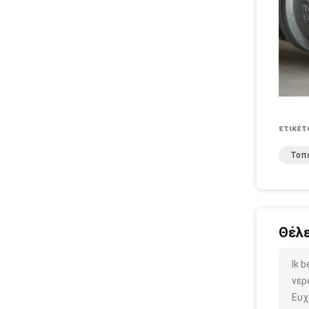
ετικέτ
Τοπο
Θέλε
Ik 
νερ
Ευχ