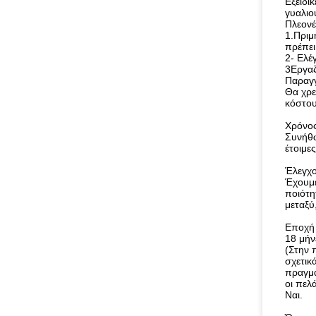
Εξειδι
γυαλιο
Πλεονέ
1.Πριμ
πρέπει
2- Ελέ
3Εργαζ
Παραγγ
Θα χρε
κόστου
Χρόνο
Συνήθω
έτοιμε
Έλεγχο
Έχουμε
ποιότη
μεταξύ
Εποχή
18 μήν
(Στην 
σχετικ
πραγμα
οι πελ
Ναι.