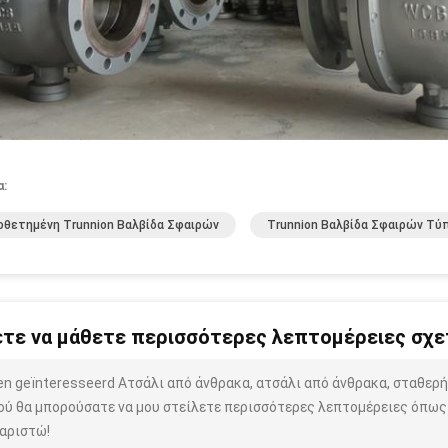
α:
θετημένη Trunnion Βαλβίδα Σφαιρών
Trunnion Βαλβίδα Σφαιρών Τύ
τε να μάθετε περισσότερες λεπτομέρειες σχετ
ben geïnteresseerd Ατσάλι από άνθρακα, ατσάλι από άνθρακα, σταθερ
ού θα μπορούσατε να μου στείλετε περισσότερες λεπτομέρειες όπως τ
αριστώ!