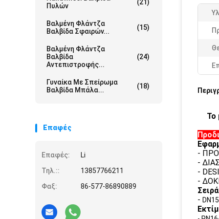
(21)
Πυλών
Υ
Βαλμένη Φλάντζα
(15)
Π
Βαλβίδα Σφαιρών...
Θ
Βαλμένη Φλάντζα
Βαλβίδα
(24)
Αντεπιστροφής...
Ε
Γυναίκα Με Σπείρωμα
(18)
Βαλβίδα Μπάλα...
Περιγ
Το
Επαφές
Προδ
Εφαρ
- ΠΡ
Επαφές:
Li
- ΔΙ
Τηλ.::
13857766211
- DES
- ΔΟΚ
Φαξ:
86-577-86890889
Σειρά
-
DN1
Εκτίμ
- PN1