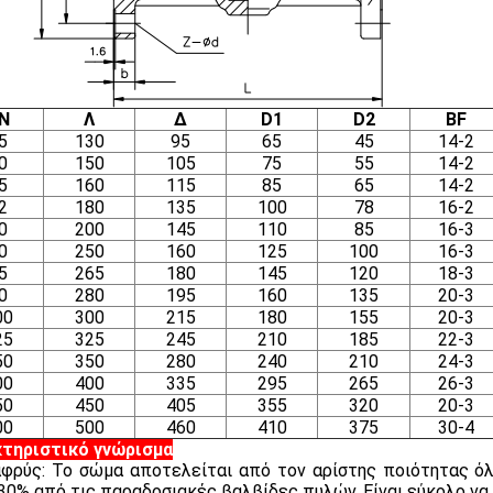
N
Λ
Δ
D1
D2
BF
5
130
95
65
45
14-2
0
150
105
75
55
14-2
5
160
115
85
65
14-2
2
180
135
100
78
16-2
0
200
145
110
85
16-3
0
250
160
125
100
16-3
5
265
180
145
120
18-3
0
280
195
160
135
20-3
00
300
215
180
155
20-3
25
325
245
210
185
22-3
50
350
280
240
210
24-3
00
400
335
295
265
26-3
50
450
405
355
320
20-3
00
500
460
410
375
30-4
τηριστικό γνώρισμα
αφρύς: Το σώμα αποτελείται από τον αρίστης ποιότητας όλκ
0% από τις παραδοσιακές βαλβίδες πυλών. Είναι εύκολο να ε