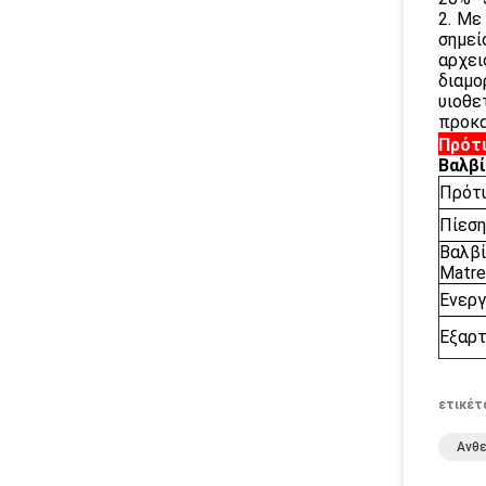
2. Με
σημεί
αρχει
διαμο
υιοθε
προκα
Πρότ
Βαλβ
Πρότ
Πίεση
Βαλβ
Matre
Ενεργ
Εξαρ
ετικέτ
Ανθε