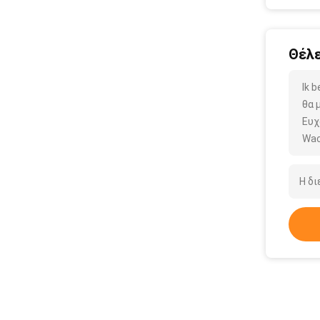
Θέλε
Ik 
θα 
Ευχ
Wac