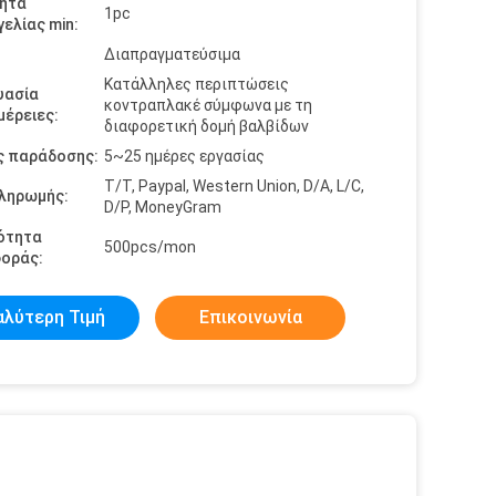
ητα
1pc
ελίας min:
Διαπραγματεύσιμα
Κατάλληλες περιπτώσεις
υασία
κοντραπλακέ σύμφωνα με τη
έρειες:
διαφορετική δομή βαλβίδων
ς παράδοσης:
5~25 ημέρες εργασίας
T/T, Paypal, Western Union, D/A, L/C,
πληρωμής:
D/P, MoneyGram
ότητα
500pcs/mon
οράς:
αλύτερη Τιμή
Επικοινωνία