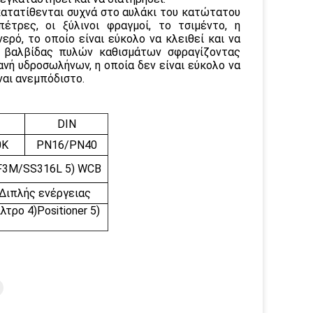
ατατίθενται συχνά στο αυλάκι του κατώτατου
τρες, οι ξύλινοι φραγμοί, το τσιμέντο, η
νερό, το οποίο είναι εύκολο να κλειθεί και να
ς βαλβίδας πυλών καθισμάτων σφραγίζοντας
νή υδροσωλήνων, η οποία δεν είναι εύκολο να
ναι ανεμπόδιστο.
DIN
0K
PN16/PN40
CF3M/SS316L 5) WCB
 Διπλής ενέργειας
τρο 4)Positioner 5)