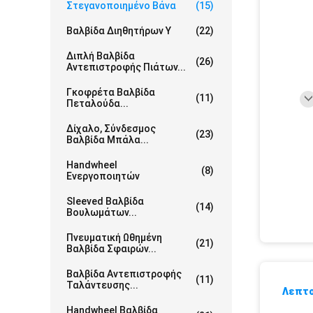
Στεγανοποιημένο Βάνα
(15)
Βαλβίδα Διηθητήρων Υ
(22)
Διπλή Βαλβίδα
(26)
Αντεπιστροφής Πιάτων...
Γκοφρέτα Βαλβίδα
(11)
Πεταλούδα...
Δίχαλο, Σύνδεσμος
(23)
Βαλβίδα Μπάλα...
Handwheel
(8)
Ενεργοποιητών
Sleeved Βαλβίδα
(14)
Βουλωμάτων...
Πνευματική Ωθημένη
(21)
Βαλβίδα Σφαιρών...
Βαλβίδα Αντεπιστροφής
(11)
Ταλάντευσης...
Λεπτο
Handwheel Βαλβίδα