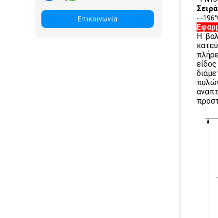
Σειρά
- -196
Επικοινωνία
Εφαρ
Η βαλ
κατεύ
πλήρε
είδος
διάμε
πυλών
αναπτ
προστ