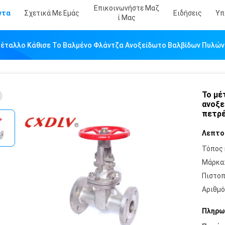
Επικοινωνήστε Μαζ
ντα
Σχετικά Με Εμάς
Ειδήσεις
Υπ
Ί Μας
έταλλο Κάθισε Το Βαλμένο Φλάντζα Ανοξείδωτο Βαλβίδων Πυλών C
Το μέ
ανοξε
πετρέ
Λεπτο
Τόπος 
Μάρκα
Πιστοπ
Αριθμό
Πληρω