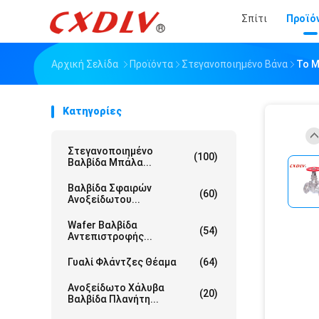
Σπίτι
Προϊό
Αρχική Σελίδα
Προϊόντα
Στεγανοποιημένο Βάνα
Το Μ
Κατηγορίες
Στεγανοποιημένο
(100)
Βαλβίδα Μπάλα...
Βαλβίδα Σφαιρών
(60)
Ανοξείδωτου...
Wafer Βαλβίδα
(54)
Αντεπιστροφής...
Γυαλί Φλάντζες Θέαμα
(64)
Ανοξείδωτο Χάλυβα
(20)
Βαλβίδα Πλανήτη...