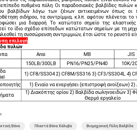
 επίπεδο πυθμένα πύλη: Οι παραδοσιακές βαλβίδες πυλών κ
ου βαλβίδων λόγω των ξένων αντικειμένων όπως οι πέ
οθέτηση σιδήρου, τα συντρίμμια, κ.λπ. αφότου πλένεται το 
ρφώσει μια διαρροή. Το κατώτατο σημείο της ελαστική
τεί το ίδιο σχέδιο επίπεδων κατώτατων σημείων με τη μηχα
λεσθεί τη συσσώρευση συντριμμιών, έτσι ώστε το ρευστό εί
υπη επιλογή
ίδα πυλών
υπα
Ansi
ΜΒ
JIS
150LB/300LB
PN16/PN25/PN40
10K/2
ίδα
1) CF8/SS304 2) CF8M/SS316 3) CF3/SS304L 4) 
ial
οποιητής
1) Ενιαίο να ενεργήσει (επιστροφή ανοίξεων) 2)
1) Διακόπτης ορίου 2) Βαλβίδα σωληνοειδών 3) Φίλ
τήματα
Θερμό εργαλείο
α:
κτική Βάνα
Πλαστά Βάνα Χάλυβα
Βιομηχανική Πύλη Βαλβίδα