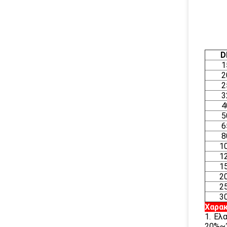
D
1
2
2
3
4
5
6
8
1
1
1
2
2
3
Χαρακ
1. Ελ
20%~3