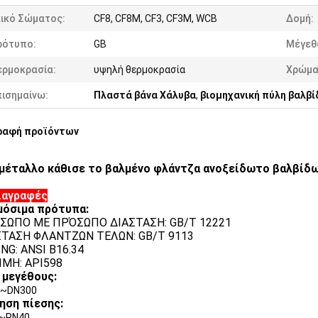
λικό Σώματος:
CF8, CF8M, CF3, CF3M, WCB
Δομή:
ρότυπο:
GB
Μέγεθ
ερμοκρασία:
υψηλή θερμοκρασία
Χρώμα
πισημαίνω:
Πλαστά βάνα Χάλυβα
,
βιομηχανική πύλη βαλβί
ραφή προϊόντων
 μέταλλο κάθισε το βαλμένο φλάντζα ανοξείδωτο βαλβίδω
ιαγραφές
μόσιμα πρότυπα:
ΟΣΩΠΟ ΜΕ ΠΡΌΣΩΠΟ ΔΙΑΣΤΑΣΗ: GB/T 12221
ΑΣΤΑΣΗ ΦΛΑΝΤΖΩΝ ΤΕΛΩΝ: GB/T 9113
ING: ANSI B16.34
ΙΜΗ: API598
 μεγέθους:
5~DN300
ηση πίεσης:
6~PN40