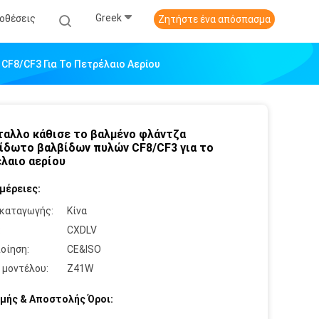
Greek
οθέσεις
Ζητήστε ένα απόσπασμα
F8/CF3 Για Το Πετρέλαιο Αερίου
ταλλο κάθισε το βαλμένο φλάντζα
ίδωτο βαλβίδων πυλών CF8/CF3 για το
λαιο αερίου
μέρειες:
καταγωγής:
Κίνα
:
CXDLV
οίηση:
CE&ISO
 μοντέλου:
Z41W
μής & Αποστολής Όροι: