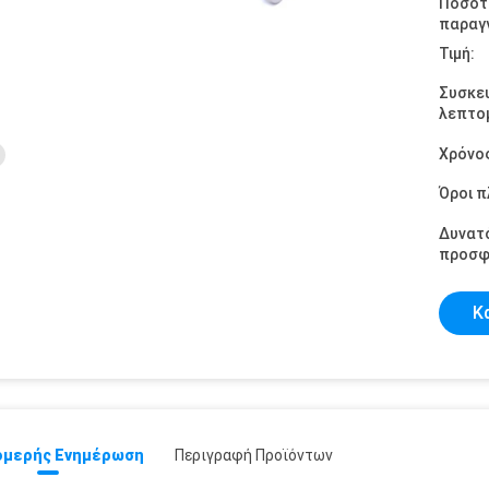
Ποσότ
παραγγ
Τιμή:
Συσκε
λεπτομ
Χρόνο
Όροι 
Δυνατ
προσφ
Κ
μερής Ενημέρωση
Περιγραφή Προϊόντων